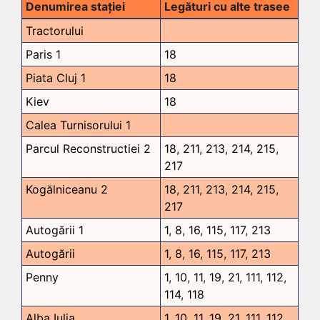
Denumirea stației
Legături cu alte trasee
Tractorului
Paris 1
18
Piata Cluj 1
18
Kiev
18
Calea Turnisorului 1
Parcul Reconstructiei 2
18
,
211
,
213
,
214
,
215
,
217
Kogălniceanu 2
18
,
211
,
213
,
214
,
215
,
217
Autogării 1
1
,
8
,
16
,
115
,
117
,
213
Autogării
1
,
8
,
16
,
115
,
117
,
213
Penny
1
,
10
,
11
,
19
,
21
,
111
,
112
,
114
,
118
Alba Iulia
1
,
10
,
11
,
19
,
21
,
111
,
112
,