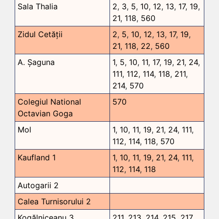
Sala Thalia
2
,
3
,
5
,
10
,
12
,
13
,
17
,
19
,
21
,
118
,
560
Zidul Cetății
2
,
5
,
10
,
12
,
13
,
17
,
19
,
21
,
118
,
22
,
560
A. Șaguna
1
,
5
,
10
,
11
,
17
,
19
,
21
,
24
,
111
,
112
,
114
,
118
,
211
,
214
,
570
Colegiul National
570
Octavian Goga
Mol
1
,
10
,
11
,
19
,
21
,
24
,
111
,
112
,
114
,
118
,
570
Kaufland 1
1
,
10
,
11
,
19
,
21
,
24
,
111
,
112
,
114
,
118
Autogarii 2
Calea Turnisorului 2
Kogălniceanu 3
211
,
213
,
214
,
215
,
217