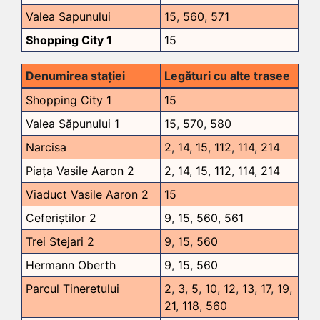
Valea Sapunului
15
,
560
,
571
Shopping City 1
15
Denumirea stației
Legături cu alte trasee
Shopping City 1
15
Valea Săpunului 1
15
,
570
,
580
Narcisa
2
,
14
,
15
,
112
,
114
,
214
Piața Vasile Aaron 2
2
,
14
,
15
,
112
,
114
,
214
Viaduct Vasile Aaron 2
15
Ceferiștilor 2
9
,
15
,
560
,
561
Trei Stejari 2
9
,
15
,
560
Hermann Oberth
9
,
15
,
560
Parcul Tineretului
2
,
3
,
5
,
10
,
12
,
13
,
17
,
19
,
21
,
118
,
560