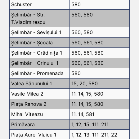
Schuster
580
Șelimbăr - Str.
560
,
580
T.Vladimirescu
Șelimbăr - Sevișului 1
560
,
580
Șelimbăr - Școala
560
,
561
,
580
Șelimbăr - Grădinița 1
560
,
561
,
580
Șelimbăr - Crinului 1
560
,
561
,
580
Șelimbăr - Promenada
580
Valea Săpunului 1
15
,
20
,
580
Vasile Milea 2
11
,
14
,
15
,
580
Piața Rahova 2
11
,
14
,
15
,
580
Mihai Viteazu
11
,
14
,
581
Primăvara
1
,
12
,
15
,
111
,
211
Piața Aurel Vlaicu 1
1
,
12
,
13
,
111
,
211
,
22