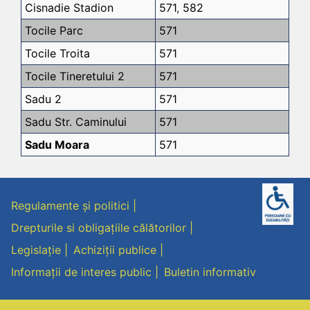
Cisnadie Stadion
571
,
582
Tocile Parc
571
Tocile Troita
571
Tocile Tineretului 2
571
Sadu 2
571
Sadu Str. Caminului
571
Sadu Moara
571
Regulamente și politici
Drepturile si obligațiile călătorilor
Legislație
Achiziții publice
Informații de interes public
Buletin informativ