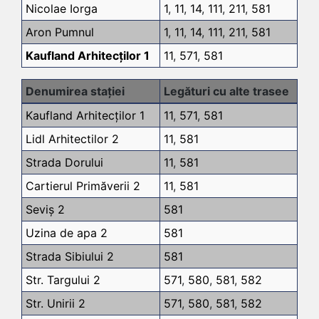
Nicolae Iorga
1
,
11
,
14
,
111
,
211
,
581
Aron Pumnul
1
,
11
,
14
,
111
,
211
,
581
Kaufland Arhitecților 1
11
,
571
,
581
Denumirea stației
Legături cu alte trasee
Kaufland Arhitecților 1
11
,
571
,
581
Lidl Arhitectilor 2
11
,
581
Strada Dorului
11
,
581
Cartierul Primăverii 2
11
,
581
Seviș 2
581
Uzina de apa 2
581
Strada Sibiului 2
581
Str. Targului 2
571
,
580
,
581
,
582
Str. Unirii 2
571
,
580
,
581
,
582