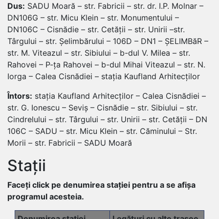
Dus:
SADU Moară – str. Fabricii – str. dr. I.P. Molnar –
DN106G – str. Micu Klein – str. Monumentului –
DN106C – Cisnădie – str. Cetății – str. Unirii –str.
Târgului – str. Șelimbărului – 106D – DN1 – ȘELIMBăR –
str. M. Viteazul – str. Sibiului – b-dul V. Milea – str.
Rahovei – P-ța Rahovei – b-dul Mihai Viteazul – str. N.
Iorga – Calea Cisnădiei – stația Kaufland Arhitecților
Întors:
stația Kaufland Arhitecților – Calea Cisnădiei –
str. G. Ionescu – Seviș – Cisnădie – str. Sibiului – str.
Cindrelului – str. Târgului – str. Unirii – str. Cetății – DN
106C – SADU – str. Micu Klein – str. Căminului – Str.
Morii – str. Fabricii – SADU Moară
Stații
Faceți click pe denumirea stației pentru a se afișa
programul acesteia.
Denumirea stației
Legături cu alte trasee