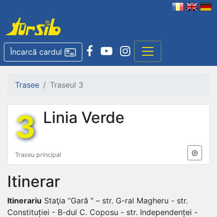
Încarcă cardul
Trasee
Traseul 3
3
Linia Verde
Traseu principal
Itinerar
Itinerariu
Staţia “Gară ” – str. G-ral Magheru - str.
Constituției - B-dul C. Coposu - str. Independenței -