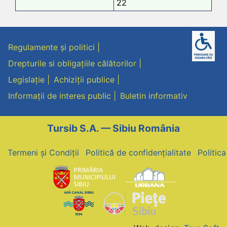
22
Regulamente și politici
Drepturile si obligațiile călătorilor
Legislație
Achiziții publice
Informații de interes public
Buletin informativ
Tursib S.A. — Sibiu România
Termeni și Condiții
Politică de confidențialitate
Politic