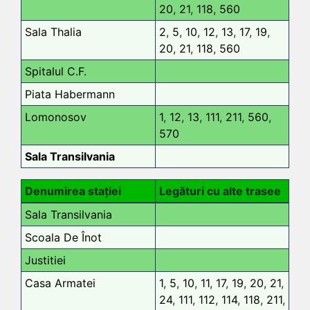
20
,
21
,
118
,
560
Sala Thalia
2
,
5
,
10
,
12
,
13
,
17
,
19
,
20
,
21
,
118
,
560
Spitalul C.F.
Piata Habermann
Lomonosov
1
,
12
,
13
,
111
,
211
,
560
,
570
Sala Transilvania
Denumirea stației
Legături cu alte trasee
Sala Transilvania
Scoala De Înot
Justitiei
Casa Armatei
1
,
5
,
10
,
11
,
17
,
19
,
20
,
21
,
24
,
111
,
112
,
114
,
118
,
211
,