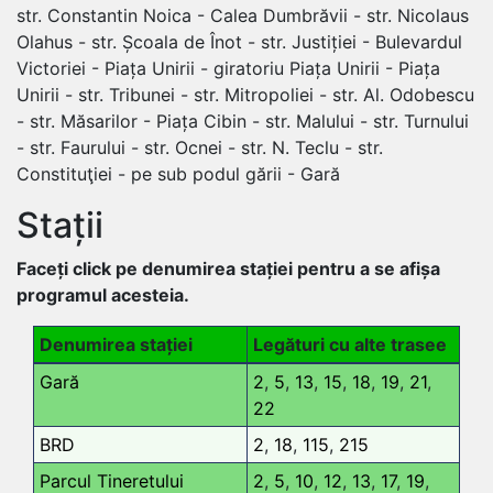
str. Constantin Noica - Calea Dumbrăvii - str. Nicolaus
Olahus - str. Școala de Înot - str. Justiției - Bulevardul
Victoriei - Piața Unirii - giratoriu Piața Unirii - Piața
Unirii - str. Tribunei - str. Mitropoliei - str. Al. Odobescu
- str. Măsarilor - Piața Cibin - str. Malului - str. Turnului
- str. Faurului - str. Ocnei - str. N. Teclu - str.
Constituţiei - pe sub podul gării - Gară
Stații
Faceți click pe denumirea stației pentru a se afișa
programul acesteia.
Denumirea stației
Legături cu alte trasee
Gară
2
,
5
,
13
,
15
,
18
,
19
,
21
,
22
BRD
2
,
18
,
115
,
215
Parcul Tineretului
2
,
5
,
10
,
12
,
13
,
17
,
19
,