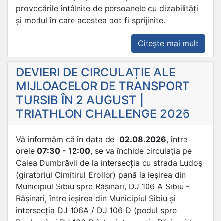
provocările întâlnite de persoanele cu dizabilități
și modul în care acestea pot fi sprijinite.
„CAM
Citește mai mult
DE
CONȘ
DEVIERI DE CIRCULAȚIE ALE
PRIVI
MIJLOACELOR DE TRANSPORT
SPRIJ
TURSIB ÎN 2 AUGUST |
PERS
TRIATHLON CHALLENGE 2026
CU
DIZAB
Vă informăm că în data de
02.08.2026
, între
orele
07:30 - 12:00
, se va închide circulația pe
Calea Dumbrăvii de la intersecția cu strada Ludoș
(giratoriul Cimitirul Eroilor) pană la ieșirea din
Municipiul Sibiu spre Rășinari, DJ 106 A Sibiu -
Rășinari, între ieșirea din Municipiul Sibiu și
intersecția DJ 106A / DJ 106 D (podul spre