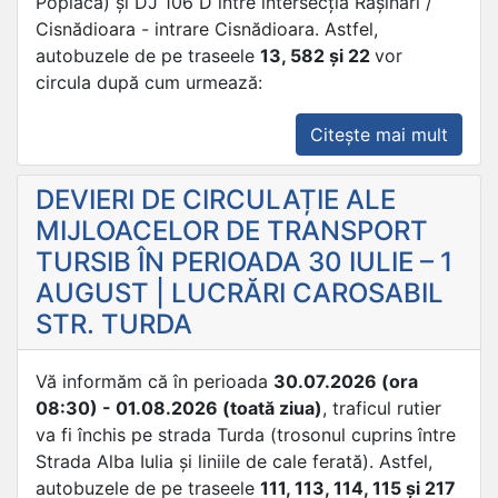
Poplaca) și DJ 106 D între intersecția Rășinari /
Cisnădioara - intrare Cisnădioara. Astfel,
autobuzele de pe traseele
13, 582 și 22
vor
circula după cum urmează:
„DEVI
Citește mai mult
DE
CIRC
DEVIERI DE CIRCULAȚIE ALE
ALE
MIJLOACELOR DE TRANSPORT
MIJL
TURSIB ÎN PERIOADA 30 IULIE – 1
DE
AUGUST | LUCRĂRI CAROSABIL
TRAN
STR. TURDA
TURS
ÎN
2
Vă informăm că în perioada
30.07.2026 (ora
AUGU
08:30) - 01.08.2026 (toată ziua)
, traficul rutier
|
va fi închis pe strada Turda (trosonul cuprins între
TRIA
Strada Alba Iulia și liniile de cale ferată). Astfel,
CHAL
autobuzele de pe traseele
111, 113, 114, 115 și 217