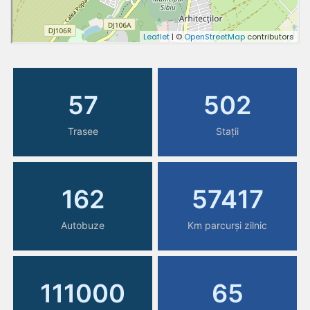
57
502
Trasee
Stații
162
57417
Autobuze
Km parcurși zilnic
111000
65