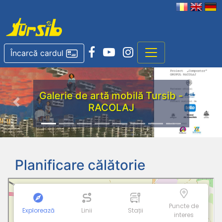
Încarcă cardul
Galerie de artă mobilă Tursib -
RACOLAJ
Previous
Nex
Planificare călătorie