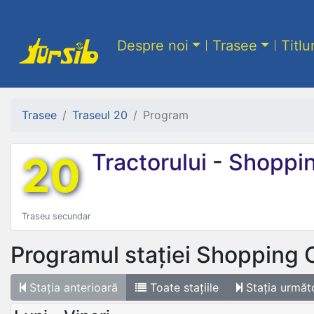
Despre noi
Trasee
Titlu
Trasee
Traseul 20
Program
20
Tractorului
-
Shoppin
Traseu secundar
Programul stației
Shopping C
Stația
anterioară
Toate
stațiile
Stația
următ