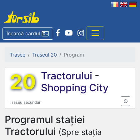
Încarcă cardul
Trasee
Traseul 20
Program
20
Tractorului
-
Shopping City
Traseu secundar
Programul stației
Tractorului
(Spre stația