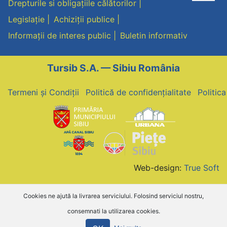
Drepturile si obligațiile călătorilor
Legislație
Achiziții publice
Informații de interes public
Buletin informativ
Tursib S.A. — Sibiu România
Termeni și Condiții
Politică de confidențialitate
Politic
Web-design:
True Soft
Cookies ne ajută la livrarea serviciului. Folosind serviciul nostru,
consemnati la utilizarea cookies.