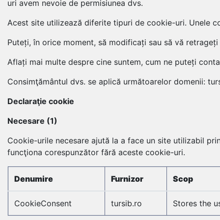
uri avem nevoie de permisiunea dvs.
Acest site utilizează diferite tipuri de cookie-uri. Unele 
Puteți, în orice moment, să modificați sau să vă retrageț
Aflați mai multe despre cine suntem, cum ne puteți cont
Consimţământul dvs. se aplică următoarelor domenii: turs
Declaraţie cookie
Necesare (1)
Cookie-urile necesare ajută la a face un site utilizabil pr
funcţiona corespunzător fără aceste cookie-uri.
Denumire
Furnizor
Scop
CookieConsent
tursib.ro
Stores the u