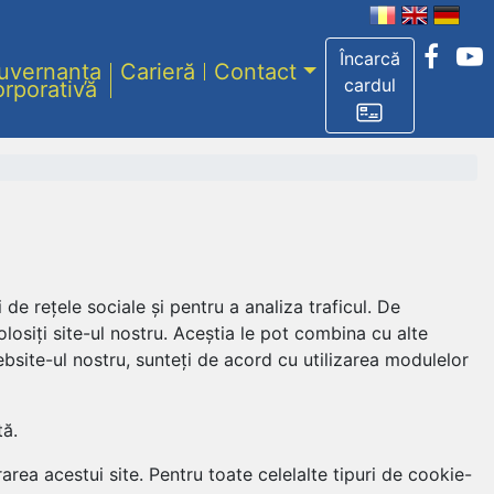
Încarcă
uvernanța
Carieră
Contact
cardul
orporativă
 de rețele sociale și pentru a analiza traficul. De
olosiți site-ul nostru. Aceștia le pot combina cu alte
 website-ul nostru, sunteți de acord cu utilizarea modulelor
tă.
rea acestui site. Pentru toate celelalte tipuri de cookie-