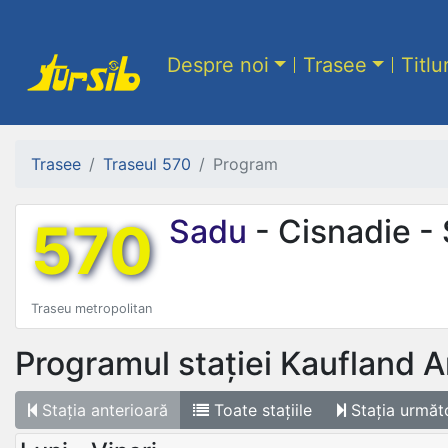
Despre noi
Trasee
Titlu
Trasee
Traseul 570
Program
570
Sadu
- Cisnadie -
Traseu metropolitan
Programul stației
Kaufland Ar
Stația
anterioară
Toate
stațiile
Stația
următ