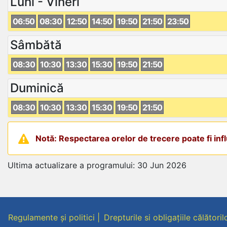
Luni - Vineri
06:50
08:30
12:50
14:50
19:50
21:50
23:50
Sâmbătă
08:30
10:30
13:30
15:30
19:50
21:50
Duminică
08:30
10:30
13:30
15:30
19:50
21:50
Notă: Respectarea orelor de trecere poate fi influ
Ultima actualizare a programului: 30 Jun 2026
Regulamente și politici
Drepturile si obligațiile călătoril