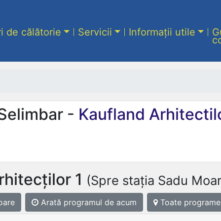
ri de călătorie
Servicii
Informații utile
G
c
 Selimbar -
Kaufland Arhitectil
hitecților 1
(Spre stația Sadu Moa
oare
Arată programul
de acum
Toate programe