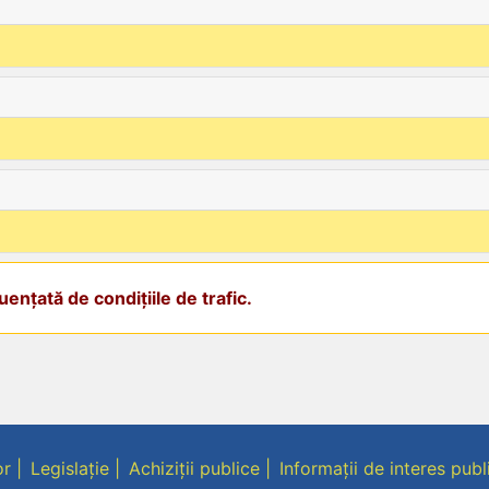
ențată de condițiile de trafic.
or
Legislație
Achiziții publice
Informații de interes publ