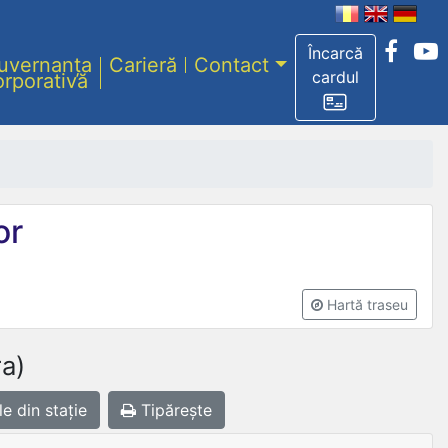
Încarcă
uvernanța
Carieră
Contact
cardul
orporativă
or
Hartă traseu
ra)
le
din stație
Tipărește