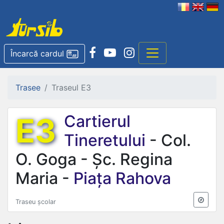
Încarcă cardul
Trasee
Traseul E3
E3
Cartierul
Tineretului
- Col.
O. Goga - Șc. Regina
Maria -
Piața Rahova
Traseu școlar