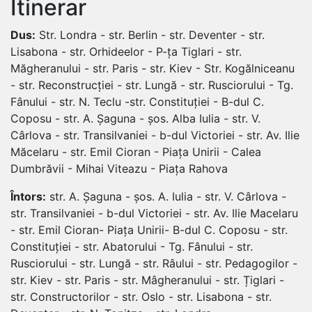
Itinerar
Dus:
Str. Londra - str. Berlin - str. Deventer - str.
Lisabona - str. Orhideelor - P-ța Tiglari - str.
Măgheranului - str. Paris - str. Kiev - Str. Kogălniceanu
- str. Reconstrucției - str. Lungă - str. Rusciorului - Tg.
Fânului - str. N. Teclu -str. Constituției - B-dul C.
Coposu - str. A. Șaguna - șos. Alba Iulia - str. V.
Cârlova - str. Transilvaniei - b-dul Victoriei - str. Av. Ilie
Măcelaru - str. Emil Cioran - Piața Unirii - Calea
Dumbrăvii - Mihai Viteazu - Piața Rahova
Întors:
str. A. Șaguna - șos. A. Iulia - str. V. Cârlova -
str. Transilvaniei - b-dul Victoriei - str. Av. Ilie Macelaru
- str. Emil Cioran- Piața Unirii- B-dul C. Coposu - str.
Constituției - str. Abatorului - Tg. Fânului - str.
Rusciorului - str. Lungă - str. Râului - str. Pedagogilor -
str. Kiev - str. Paris - str. Mâgheranului - str. Țiglari -
str. Constructorilor - str. Oslo - str. Lisabona - str.