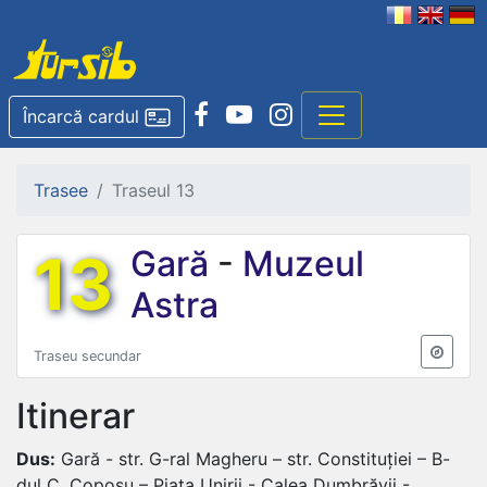
Încarcă cardul
Trasee
Traseul 13
13
Gară
-
Muzeul
Astra
Traseu secundar
Itinerar
Dus:
Gară - str. G-ral Magheru – str. Constituției – B-
dul C. Coposu – Piața Unirii - Calea Dumbrăvii -