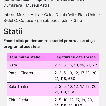
Dumbrava - Muzeul Astra
Întors:
Muzeul Astra - Calea Dumbrăvii - Piața Unirii -
B-dul C. Coposu - pe sub podul gării - Gară
Stații
Faceți click pe denumirea stației pentru a se afișa
programul acesteia.
Denumirea stației
Legături cu alte trasee
Gară
2
,
3
,
5
,
15
,
18
,
19
,
21
,
22
Parcul Tineretului
2
,
3
,
5
,
10
,
12
,
17
,
19
,
20
,
21
,
118
,
560
Sala Thalia
2
,
3
,
5
,
10
,
12
,
17
,
19
,
20
,
21
,
118
,
560
Zidul Cetății
2
,
5
,
10
,
12
,
17
,
19
,
20
,
21
,
118
,
22
,
560