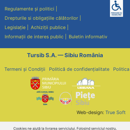
Regulamente și politici
Drepturile si obligațiile călătorilor
Legislație
Achiziții publice
Informații de interes public
Buletin informativ
Tursib S.A. — Sibiu România
Termeni și Condiții
Politică de confidențialitate
Politic
Web-design:
True Soft
Cookies ne ajută la livrarea serviciului. Folosind serviciul nostru,