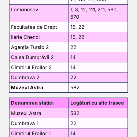
Lomonosov
1
,
3
,
12
,
111
,
211
,
560
,
570
Facultatea de Drept
15
,
22
Ilarie Chendi
15
,
22
Agenția Tursib 2
22
Calea Dumbrăvii 2
14
Cimitirul Eroilor 2
14
Dumbrava 2
22
Muzeul Astra
582
Denumirea stației
Legături cu alte trasee
Muzeul Astra
582
Dumbrava 1
22
Cimitirul Eroilor 1
14