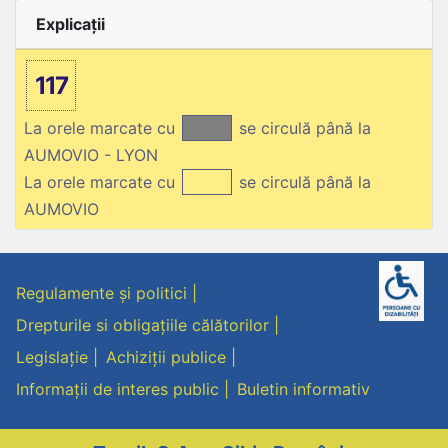
Explicații
117
La orele marcate cu
se circulă până la
AUMOVIO - LYON
La orele marcate cu
se circulă până la
AUMOVIO
Regulamente și politici
Drepturile si obligațiile călătorilor
Legislație
Achiziții publice
Informații de interes public
Buletin informativ