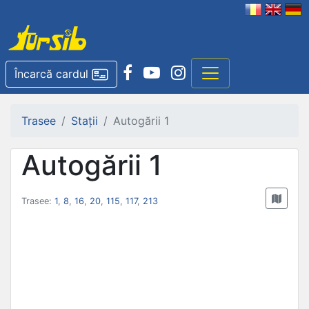
Încarcă cardul
Trasee
Stații
Autogării 1
Autogării 1
Trasee:
1
,
8
,
16
,
20
,
115
,
117
,
213