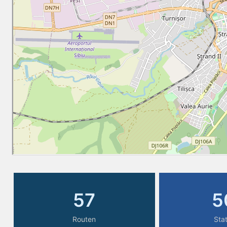
57
5
Routen
Sta