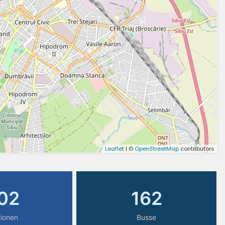
02
162
tionen
Busse