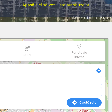
Apasă aici să vezi lista autobuzelor