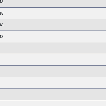
18
18
18
18