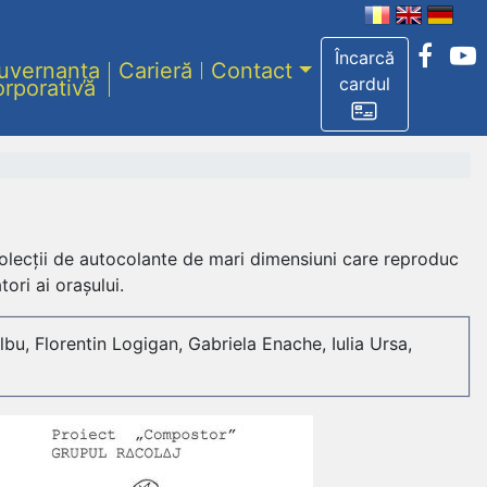
Încarcă
uvernanța
Carieră
Contact
cardul
orporativă
i colecții de autocolante de mari dimensiuni care reproduc
tori ai orașului.
u, Florentin Logigan, Gabriela Enache, Iulia Ursa,