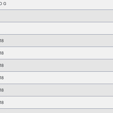
O G
18
18
18
18
18
18