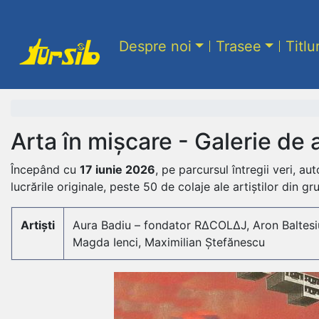
Despre noi
Trasee
Titlu
Arta în mișcare - Galerie de
Începând cu
17 iunie 2026
, pe parcursul întregii veri, a
lucrările originale, peste 50 de colaje ale artiștilor din gr
Artiști
Aura Badiu – fondator R∆COL∆J, Aron Baltesiu,
Magda Ienci, Maximilian Ștefănescu