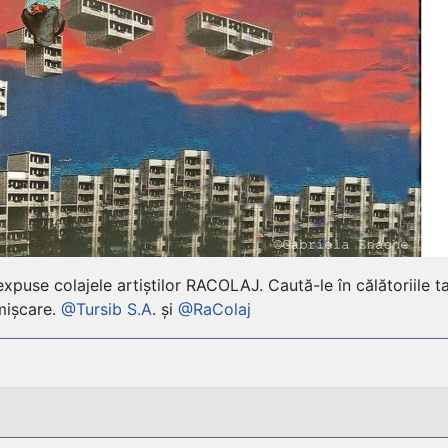
xpuse colajele artiștilor RACOLAJ. Caută-le în călătoriile ta
mișcare.
@Tursib S.A
. și
@RaColaj