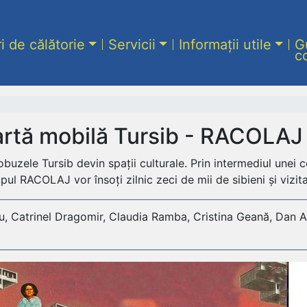
ri de călătorie
Servicii
Informații utile
G
c
 artă mobilă Tursib - RACOLAJ
utobuzele Tursib devin spații culturale. Prin intermediul une
upul RACOLAJ vor însoți zilnic zeci de mii de sibieni și vizita
 Catrinel Dragomir, Claudia Ramba, Cristina Geană, Dan Alb