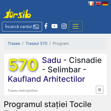
Încarcă cardul
Trasee
Traseul 570
Program
570
Sadu
- Cisnadie
- Selimbar -
Kaufland Arhitectilor
Traseu metropolitan
Programul stației
Tocile