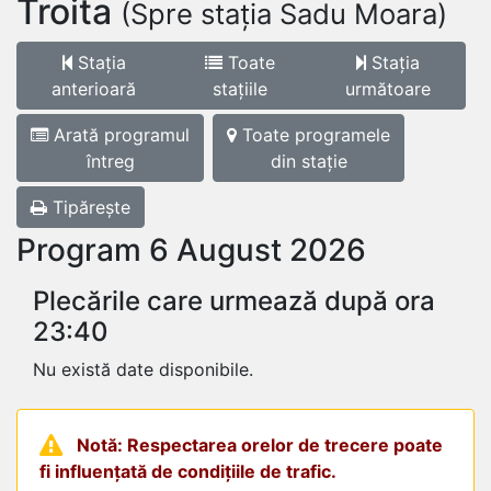
Troita
(Spre stația Sadu Moara)
Stația
Toate
Stația
anterioară
stațiile
următoare
Arată programul
Toate programele
întreg
din stație
Tipărește
Program 6 August 2026
Plecările care urmează după ora
23:40
Nu există date disponibile.
Notă: Respectarea orelor de trecere poate
fi influențată de condițiile de trafic.