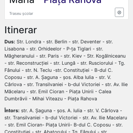
Traseu școlar
Itinerar
Dus:
Str. Londra - str. Berlin - str. Deventer - str.
Lisabona - str. Orhideelor - P-ța Tiglari - str.
Măgheranului - str. Paris - str. Kiev - Str. Kogălniceanu
- str. Reconstrucției - str. Lungă - str. Rusciorului - Tg.
Fânului - str. N. Teclu -str. Constituției - B-dul C.
Coposu - str. A. Șaguna - șos. Alba Iulia - str. V.
Cârlova - str. Transilvaniei - b-dul Victoriei - str. Av. Ilie
Măcelaru - str. Emil Cioran - Piața Unirii - Calea
Dumbrăvii - Mihai Viteazu - Piața Rahova
Întors:
str. A. Șaguna - șos. A. Iulia - str. V. Cârlova -
str. Transilvaniei - b-dul Victoriei - str. Av. Ilie Macelaru
- str. Emil Cioran- Piața Unirii- B-dul C. Coposu - str.
Constituției - str. Abatorului - Tg. Fânului - str.