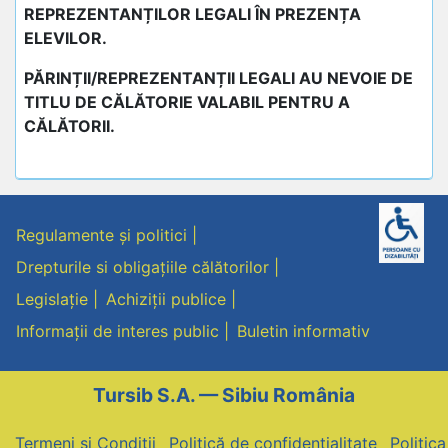
REPREZENTANȚILOR LEGALI ÎN PREZENȚA
ELEVILOR.
PĂRINȚII/REPREZENTANȚII LEGALI AU NEVOIE DE
TITLU DE CĂLĂTORIE VALABIL PENTRU A
CĂLĂTORII.
Regulamente și politici
Drepturile si obligațiile călătorilor
Legislație
Achiziții publice
Informații de interes public
Buletin informativ
Tursib S.A. — Sibiu România
Termeni și Condiții
Politică de confidențialitate
Politic