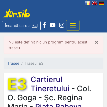
Încarcă cardul
×
Nu este definit niciun program pentru acest
traseu
Trasee
Traseul E3
E3
Cartierul
Tineretului
- Col.
O. Goga - Șc. Regina
Maria -
Piața Rahova