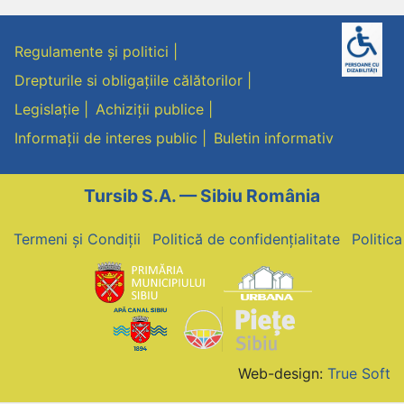
Regulamente și politici
Drepturile si obligațiile călătorilor
Legislație
Achiziții publice
Informații de interes public
Buletin informativ
Tursib S.A. — Sibiu România
Termeni și Condiții
Politică de confidențialitate
Politic
Web-design:
True Soft