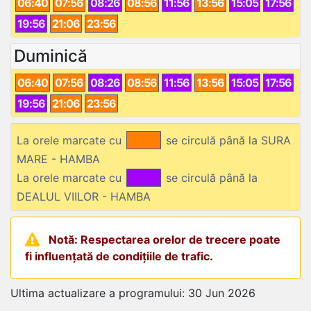
06:40
07:56
08:26
08:56
11:56
13:56
15:05
17:56
19:56
21:06
23:56
Duminică
06:40
07:56
08:26
08:56
11:56
13:56
15:05
17:56
19:56
21:06
23:56
La orele marcate cu
se circulă până la SURA
MARE - HAMBA
La orele marcate cu
se circulă până la
DEALUL VIILOR - HAMBA
Notă: Respectarea orelor de trecere poate
fi influențată de condițiile de trafic.
Ultima actualizare a programului: 30 Jun 2026