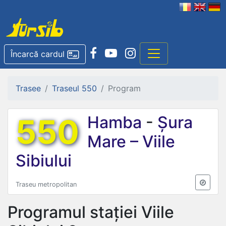
Încarcă cardul
Trasee
Traseul 550
Program
550
Hamba
-
Șura
Mare – Viile
Sibiului
Traseu metropolitan
Programul stației
Viile