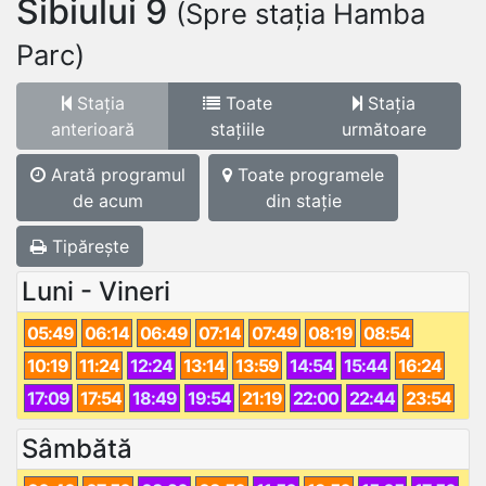
Sibiului 9
(Spre stația Hamba
Parc)
Stația
Toate
Stația
anterioară
stațiile
următoare
Arată programul
Toate programele
de acum
din stație
Tipărește
Luni - Vineri
05:49
06:14
06:49
07:14
07:49
08:19
08:54
10:19
11:24
12:24
13:14
13:59
14:54
15:44
16:24
17:09
17:54
18:49
19:54
21:19
22:00
22:44
23:54
Sâmbătă