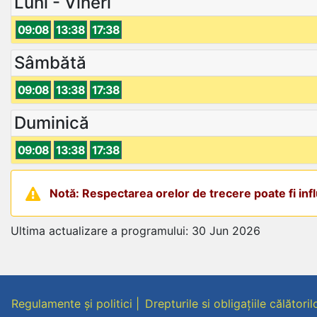
Luni - Vineri
09:08
13:38
17:38
Sâmbătă
09:08
13:38
17:38
Duminică
09:08
13:38
17:38
Notă: Respectarea orelor de trecere poate fi influ
Ultima actualizare a programului: 30 Jun 2026
Regulamente și politici
Drepturile si obligațiile călătoril