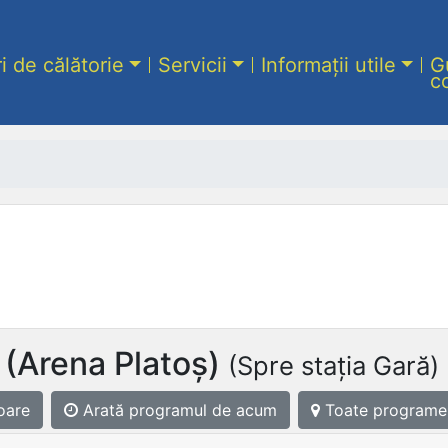
ri de călătorie
Servicii
Informații utile
G
c
C (Arena Platoș)
(Spre stația Gară)
oare
Arată programul
de acum
Toate programe