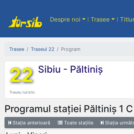
Despre noi
Trasee
Titlu
Trasee
Traseul 22
Program
22
Sibiu
-
Păltiniș
Traseu turistic
Programul stației
Păltiniș 1 
Stația
anterioară
Toate
stațiile
Stația
următ