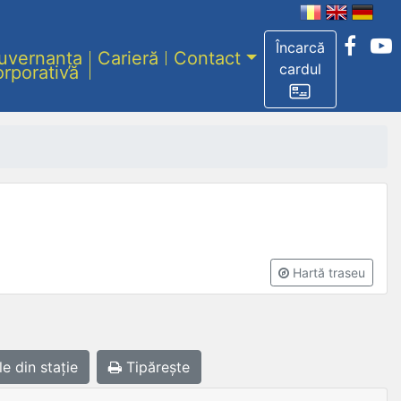
Încarcă
uvernanța
Carieră
Contact
cardul
orporativă
Hartă traseu
le
din stație
Tipărește