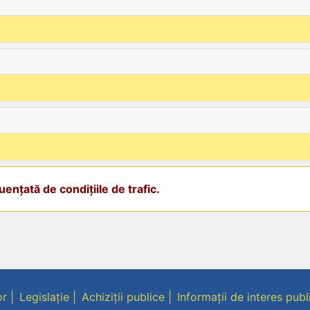
ențată de condițiile de trafic.
or
Legislație
Achiziții publice
Informații de interes publ