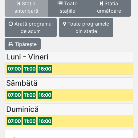
Stația
Toate
Stația
anterioară
stațiile
următoare
Arată programul
Toate programele
de acum
din stație
Tipărește
Luni - Vineri
07:00
11:00
16:00
Sâmbătă
07:00
11:00
16:00
Duminică
07:00
11:00
16:00