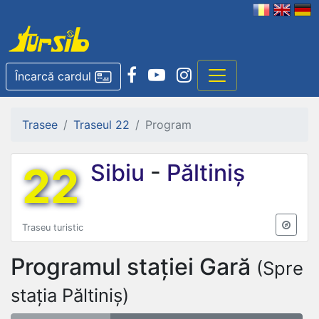
Încarcă cardul
Trasee
Traseul 22
Program
22
Sibiu
-
Păltiniș
Traseu turistic
Programul stației
Gară
(Spre
stația Păltiniș)