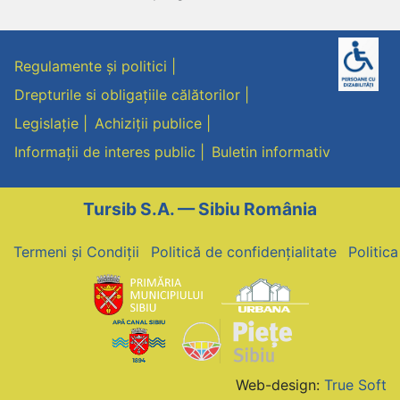
Regulamente și politici
Drepturile si obligațiile călătorilor
Legislație
Achiziții publice
Informații de interes public
Buletin informativ
Tursib S.A. — Sibiu România
Termeni și Condiții
Politică de confidențialitate
Politic
Web-design:
True Soft