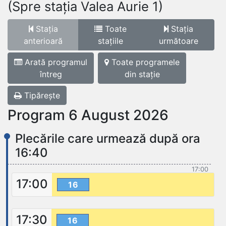
(Spre stația Valea Aurie 1)
Stația
Toate
Stația
anterioară
stațiile
următoare
Arată programul
Toate programele
întreg
din stație
Tipărește
Program 6 August 2026
Plecările care urmează după ora
16:40
17:00
17:00
16
17:30
16