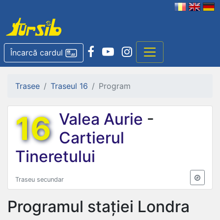
Încarcă cardul
Trasee
Traseul 16
Program
16
Valea Aurie
-
Cartierul
Tineretului
Traseu secundar
Programul stației
Londra