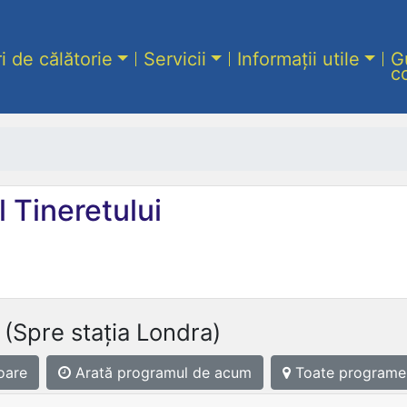
ri de călătorie
Servicii
Informații utile
G
c
 Tineretului
(Spre stația Londra)
oare
Arată programul
de acum
Toate programe