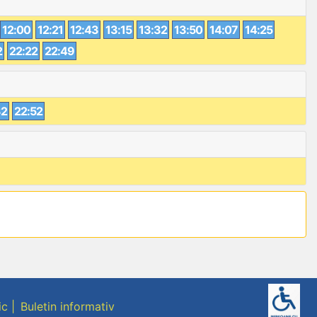
12:00
12:21
12:43
13:15
13:32
13:50
14:07
14:25
2
22:22
22:49
32
22:52
ic
Buletin informativ