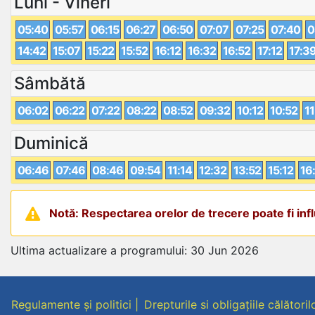
Luni - Vineri
05:40
05:57
06:15
06:27
06:50
07:07
07:25
07:40
0
14:42
15:07
15:22
15:52
16:12
16:32
16:52
17:12
17:3
Sâmbătă
06:02
06:22
07:22
08:22
08:52
09:32
10:12
10:52
11
Duminică
06:46
07:46
08:46
09:54
11:14
12:32
13:52
15:12
16
Notă: Respectarea orelor de trecere poate fi influ
Ultima actualizare a programului: 30 Jun 2026
Regulamente și politici
Drepturile si obligațiile călătoril