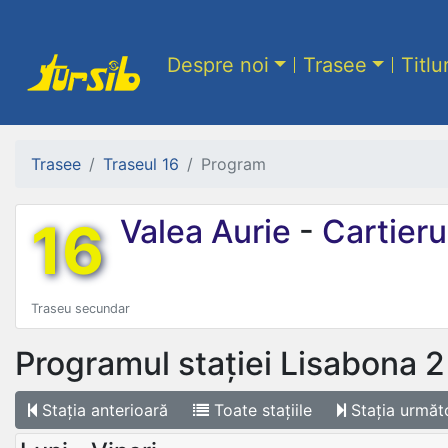
Despre noi
Trasee
Titlu
Trasee
Traseul 16
Program
16
Valea Aurie
-
Cartierul
Traseu secundar
Programul stației
Lisabona 2
Stația
anterioară
Toate
stațiile
Stația
următ