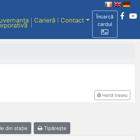
Încarcă
uvernanța
Carieră
Contact
cardul
orporativă
Hartă traseu
le
din stație
Tipărește