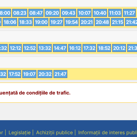
8:00
08:23
08:47
09:20
09:43
10:07
10:40
11:03
11:27
9
18:06
18:33
19:00
19:27
19:54
20:21
20:48
21:15
21:4
:32
12:12
12:52
13:32
14:47
16:12
17:32
18:52
20:12
21:
:32
17:52
19:07
20:32
21:47
ențată de condițiile de trafic.
or
Legislație
Achiziții publice
Informații de interes publ