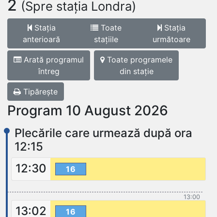
2
(Spre stația Londra)
Stația
Toate
Stația
anterioară
stațiile
următoare
Arată programul
Toate programele
întreg
din stație
Tipărește
Program 10 August 2026
Plecările care urmează după ora
12:15
12:30
16
13:00
13:02
16