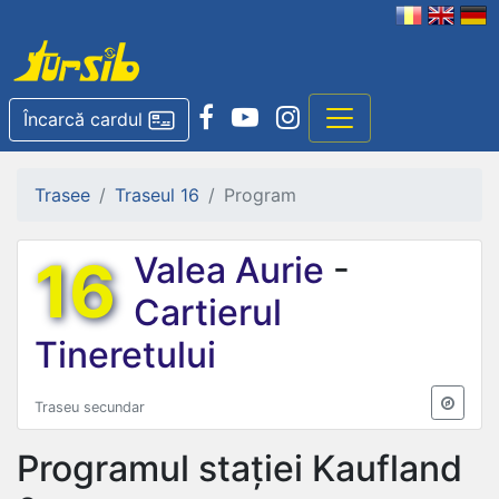
Încarcă cardul
Trasee
Traseul 16
Program
16
Valea Aurie
-
Cartierul
Tineretului
Traseu secundar
Programul stației
Kaufland