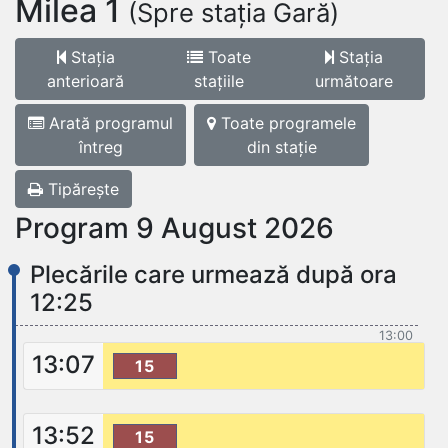
Milea 1
(Spre stația Gară)
Stația
Toate
Stația
anterioară
stațiile
următoare
Arată programul
Toate programele
întreg
din stație
Tipărește
Program 9 August 2026
Plecările care urmează după ora
12:25
13:00
13:07
15
13:52
15