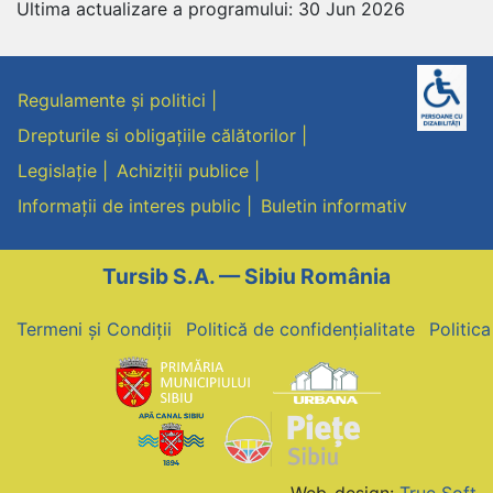
Ultima actualizare a programului: 30 Jun 2026
Regulamente și politici
Drepturile si obligațiile călătorilor
Legislație
Achiziții publice
Informații de interes public
Buletin informativ
Tursib S.A. — Sibiu România
Termeni și Condiții
Politică de confidențialitate
Politic
Web-design:
True Soft