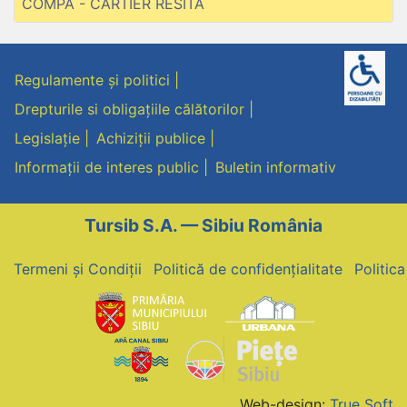
COMPA - CARTIER RESITA
Regulamente și politici
Drepturile si obligațiile călătorilor
Legislație
Achiziții publice
Informații de interes public
Buletin informativ
Tursib S.A. — Sibiu România
Termeni și Condiții
Politică de confidențialitate
Politic
Web-design:
True Soft