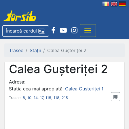
Încarcă cardul
Trasee
Stații
Calea Gușteriței 2
Calea Gușteriței 2
Adresa:
Stația cea mai apropiată:
Calea Gușteriței 1
Trasee:
8
,
10
,
14
,
17
,
115
,
118
,
215