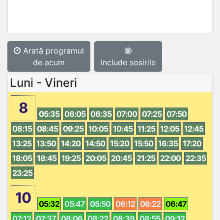
Arată programul
de acum
Include sosirile
Luni - Vineri
8
05:35
06:05
06:35
07:00
07:25
07:50
08:15
08:45
09:25
10:05
10:45
11:25
12:05
12:45
13:25
13:50
14:20
14:50
15:20
15:50
16:35
17:20
18:05
18:45
19:25
20:05
20:45
21:25
22:00
22:35
23:25
10
05:32
05:47
05:50
06:12
06:22
06:47
07:12
07:37
08:06
08:22
08:39
08:55
09:12