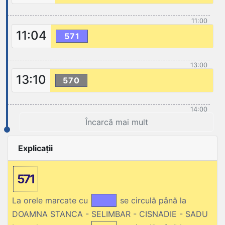
11:00
11:04
571
13:00
13:10
570
14:00
Încarcă mai mult
Explicații
571
La orele marcate cu
se circulă până la
DOAMNA STANCA - SELIMBAR - CISNADIE - SADU