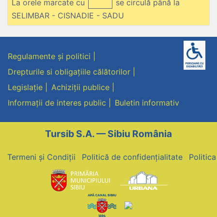
La orele marcate cu
se circulă până la
SELIMBAR - CISNADIE - SADU
Regulamente și politici
Drepturile si obligațiile călătorilor
Legislație
Achiziții publice
Informații de interes public
Buletin informativ
Tursib S.A. — Sibiu România
Termeni și Condiții
Politică de confidențialitate
Politic