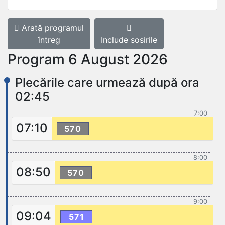
Arată programul
întreg
Include sosirile
Program 6 August 2026
Plecările care urmează după ora
02:45
7:00
07:10
570
8:00
08:50
570
9:00
09:04
571