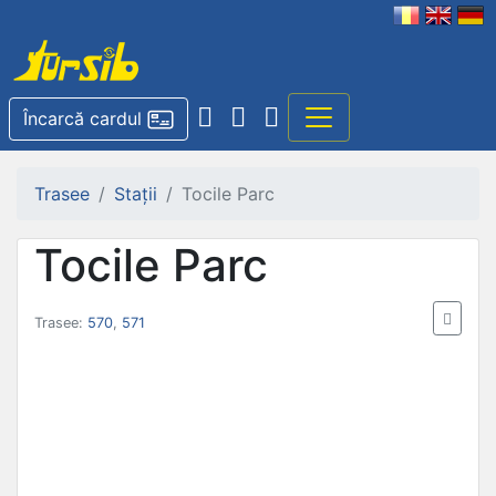
Încarcă cardul
Trasee
Stații
Tocile Parc
Tocile Parc
Trasee:
570
,
571