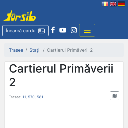
Încarcă cardul
Trasee
Stații
Cartierul Primăverii 2
Cartierul Primăverii
2
Trasee:
11
,
570
,
581