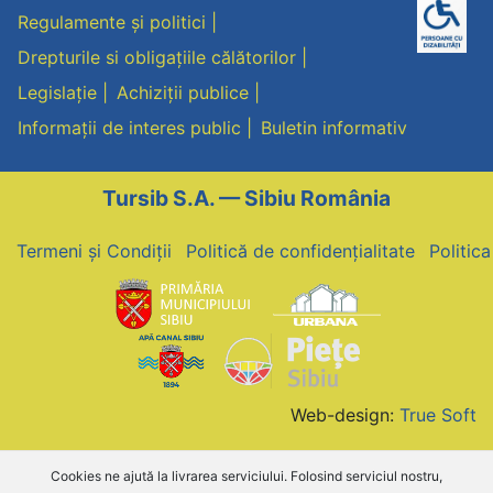
Regulamente și politici
Drepturile si obligațiile călătorilor
Legislație
Achiziții publice
Informații de interes public
Buletin informativ
Tursib S.A. — Sibiu România
Termeni și Condiții
Politică de confidențialitate
Politic
Web-design:
True Soft
Cookies ne ajută la livrarea serviciului. Folosind serviciul nostru,