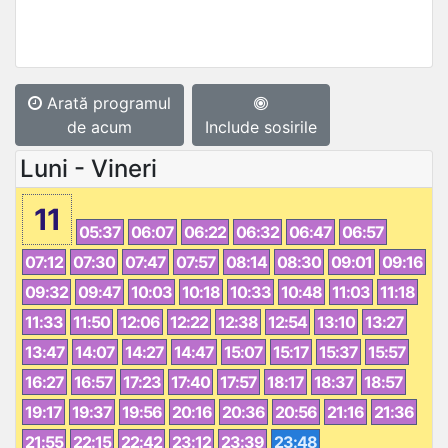
Arată programul
de acum
Include sosirile
Luni - Vineri
11
05:37
06:07
06:22
06:32
06:47
06:57
07:12
07:30
07:47
07:57
08:14
08:30
09:01
09:16
09:32
09:47
10:03
10:18
10:33
10:48
11:03
11:18
11:33
11:50
12:06
12:22
12:38
12:54
13:10
13:27
13:47
14:07
14:27
14:47
15:07
15:17
15:37
15:57
16:27
16:57
17:23
17:40
17:57
18:17
18:37
18:57
19:17
19:37
19:56
20:16
20:36
20:56
21:16
21:36
21:55
22:15
22:42
23:12
23:39
23:48