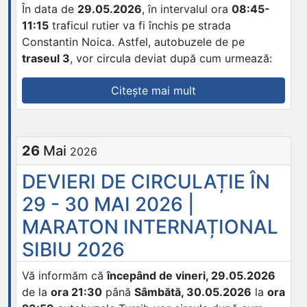
În data de
29.05.2026
, în intervalul ora
08:45-
2026”
11:15
traficul rutier va fi închis pe strada
Constantin Noica. Astfel, autobuzele de pe
traseul 3
, vor circula deviat după cum urmează:
„DEVIERI
Citește mai mult
DE
CIRCULAȚIE
PE
26
Mai
2026
TRASEUL
3”
DEVIERI DE CIRCULAȚIE ÎN
29 - 30 MAI 2026 |
MARATON INTERNAȚIONAL
SIBIU 2026
Vă informăm că
începând de vineri, 29.05.2026
de la
ora 21:30
până
Sâmbătă, 30.05.2026
la
ora