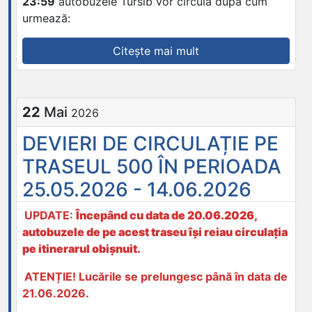
23:59
autobuzele Tursib vor circula după cum
urmează:
„DEVIERI
Citește mai mult
DE
CIRCULAȚIE
ÎN
22
Mai
2026
29
-
DEVIERI DE CIRCULAȚIE PE
30
TRASEUL 500 ÎN PERIOADA
MAI
2026
25.05.2026 - 14.06.2026
|
UPDATE:
Începând cu data de 20.06.2026,
MARATON
autobuzele de pe acest traseu își reiau circulația
INTERNAȚIONAL
pe itinerarul obișnuit.
SIBIU
2026”
ATENȚIE! Lucările se prelungesc până în data de
21.06.2026.