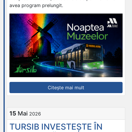
avea program prelungit.
„NOAPTEA
Citește mai mult
MUZEELOR
|
PROGRAM
15
Mai
2026
PRELUNGIT
PE
TURSIB INVESTEȘTE ÎN
LINIA