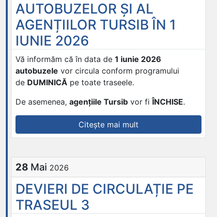
AUTOBUZELOR ȘI AL
TURSIB
ÎN
AGENȚIILOR TURSIB ÎN 1
PERIOADA
IUNIE 2026
6-
7
Vă informăm că în data de
1 iunie 2026
IUNIE
autobuzele
vor circula conform programului
2026
de
DUMINICĂ
pe toate traseele.
|
De asemenea,
agențiile Tursib
vor fi
ÎNCHISE
.
LUCRĂRI
ȘOS.
„PROGRAMUL
Citește mai mult
ALBA
AUTOBUZELOR
IULIA”
ȘI
AL
28
Mai
2026
AGENȚIILOR
TURSIB
DEVIERI DE CIRCULAȚIE PE
ÎN
TRASEUL 3
1
IUNIE