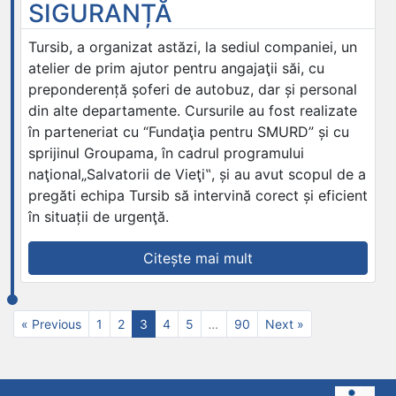
SIGURANȚĂ
13”
Tursib, a organizat astăzi, la sediul companiei, un
atelier de prim ajutor pentru angajaţii săi, cu
preponderență șoferi de autobuz, dar și personal
din alte departamente. Cursurile au fost realizate
în parteneriat cu “Fundaţia pentru SMURD” și cu
sprijinul Groupama, în cadrul programului
naţional„Salvatorii de Vieţi‟, și au avut scopul de a
pregăti echipa Tursib să intervină corect și eficient
în situații de urgenţă.
„TURSIB
Citește mai mult
INVESTEȘTE
ÎN
SIGURANȚĂ”
« Previous
1
2
3
4
5
…
90
Next »