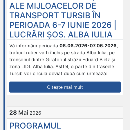
ALE MIJLOACELOR DE
TURSIB
ÎN
TRANSPORT TURSIB ÎN
7
PERIOADA 6-7 IUNIE 2026 |
IUNIE
LUCRĂRI ȘOS. ALBA IULIA
2026
|
Vă informăm perioada
06.06.2026-07.06.2026
,
CRITERIUL
traficul rutier va fi închis pe strada Alba Iulia, pe
PRIMĂVERII”
tronsonul dintre Giratoriul străzii Eduard Bielz și
zona LIDL Alba Iulia. Astfel, o parte din traseele
Tursib vor circula deviat după cum urmează:
„DEVIERI
Citește mai mult
DE
CIRCULAȚIE
ALE
28
Mai
2026
MIJLOACELOR
DE
PROGRAMUL
TRANSPORT