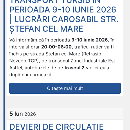
DATA
PERIOADA 9-10 IUNIE 2026
DE
| LUCRĂRI CAROSABIL STR.
9
IUNIE
ȘTEFAN CEL MARE
2026
|
Vă informăm că în perioada
9-10 iunie 2026
, în
LUCRĂRI
intervalul orar
20:00-06:00
, traficul rutier va fi
CAROSABIL
închis pe strada Ștefan cel Mare (Retrasib-
STR.
Neveon-TGP), pe tronsonul Zonei Industriale Est.
CONSTRUCTORILOR”
Astfel, autobuzele de pe
traseul 2
vor circula
după cum urmează:
„DEVIERI
Citește mai mult
DE
CIRCULAȚIE
ALE
5
Iun
2026
MIJLOACELOR
DE
DEVIERI DE CIRCULAȚIE
TRANSPORT