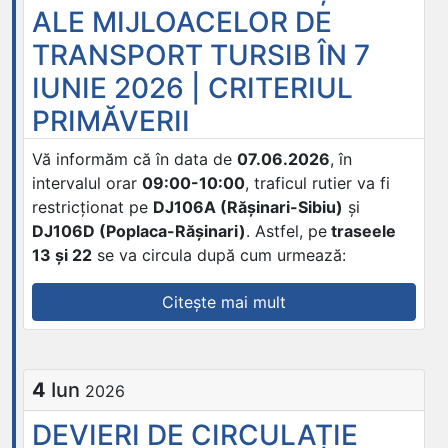
ALE MIJLOACELOR DE
TURSIB
ÎN
TRANSPORT TURSIB ÎN 7
PERIOADA
IUNIE 2026 | CRITERIUL
9-
PRIMĂVERII
10
IUNIE
Vă informăm că în data de
07.06.2026
, în
2026
intervalul orar
09:00-10:00
, traficul rutier va fi
|
restricționat pe
DJ106A (Rășinari-Sibiu)
și
LUCRĂRI
DJ106D (Poplaca-Rășinari)
. Astfel, pe
traseele
CAROSABIL
13 și 22
se va circula după cum urmează:
STR.
ȘTEFAN
„DEVIERI
Citește mai mult
CEL
DE
MARE”
CIRCULAȚIE
ALE
4
Iun
2026
MIJLOACELOR
DE
DEVIERI DE CIRCULAȚIE
TRANSPORT