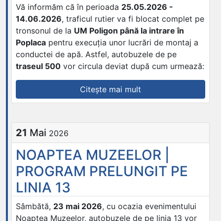
Vă informăm că în perioada
25.05.2026 -
14.06.2026
, traficul rutier va fi blocat complet pe
tronsonul de la
UM Poligon până la intrare în
Poplaca
pentru execuția unor lucrări de montaj a
conductei de apă. Astfel, autobuzele de pe
traseul 500
vor circula deviat după cum urmează:
„DEVIERI
Citește mai mult
DE
CIRCULAȚIE
PE
21
Mai
2026
TRASEUL
500
NOAPTEA MUZEELOR |
ÎN
PROGRAM PRELUNGIT PE
PERIOADA
25.05.2026
LINIA 13
-
Sâmbătă,
23 mai 2026
, cu ocazia evenimentului
14.06.2026”
Noaptea Muzeelor, autobuzele de pe linia 13 vor