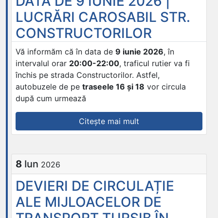
DATA DE 9 IUNIE 2026 |
LUCRĂRI CAROSABIL STR.
CONSTRUCTORILOR
Vă informăm că în data de
9 iunie 2026
, în
intervalul orar
20:00-22:00
, traficul rutier va fi
închis pe strada Constructorilor. Astfel,
autobuzele de pe
traseele 16 și 18
vor circula
după cum urmează
„DEVIERI
Citește mai mult
DE
CIRCULAȚIE
ALE
8
Iun
2026
MIJLOACELOR
DE
DEVIERI DE CIRCULAȚIE
TRANSPORT
ALE MIJLOACELOR DE
TURSIB
ÎN
TRANSPORT TURSIB ÎN