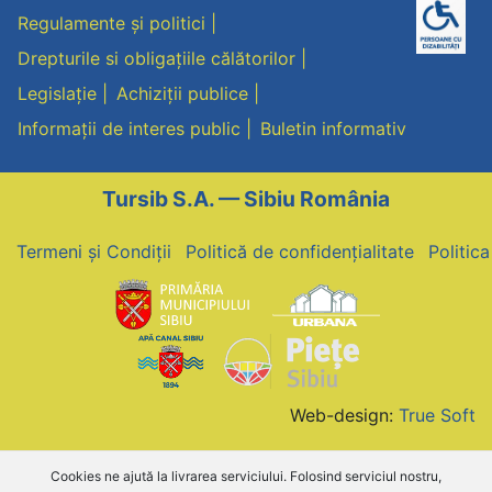
Regulamente și politici
Drepturile si obligațiile călătorilor
Legislație
Achiziții publice
Informații de interes public
Buletin informativ
Tursib S.A. — Sibiu România
Termeni și Condiții
Politică de confidențialitate
Politic
Web-design:
True Soft
Cookies ne ajută la livrarea serviciului. Folosind serviciul nostru,