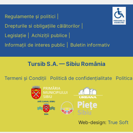
Regulamente și politici
Drepturile si obligațiile călătorilor
Legislație
Achiziții publice
Informații de interes public
Buletin informativ
Tursib S.A. — Sibiu România
Termeni și Condiții
Politică de confidențialitate
Politic
Web-design:
True Soft