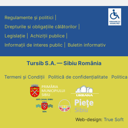
Regulamente și politici
Drepturile si obligațiile călătorilor
Legislație
Achiziții publice
Informații de interes public
Buletin informativ
Tursib S.A. — Sibiu România
Termeni și Condiții
Politică de confidențialitate
Politic
Web-design:
True Soft