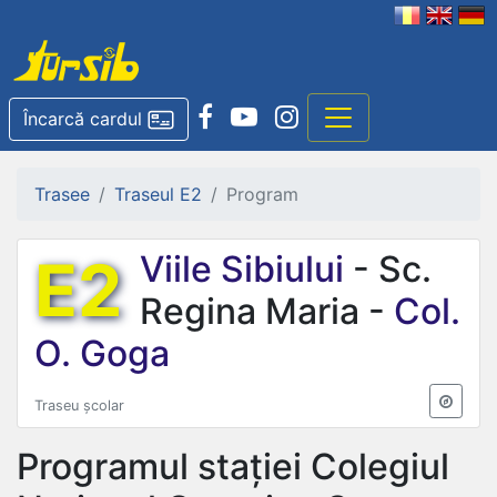
Încarcă cardul
Trasee
Traseul E2
Program
E2
Viile Sibiului
- Sc.
Regina Maria -
Col.
O. Goga
Traseu școlar
Programul stației
Colegiul