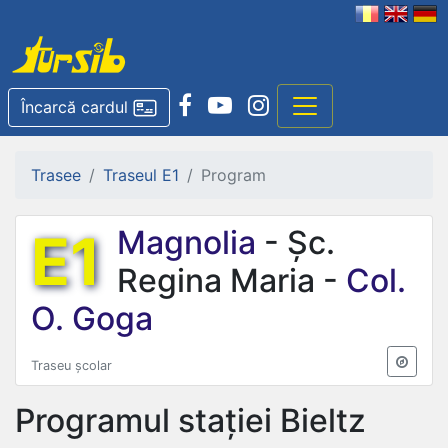
Încarcă cardul
Trasee
Traseul E1
Program
E1
Magnolia
- Șc.
Regina Maria -
Col.
O. Goga
Traseu școlar
Programul stației
Bieltz