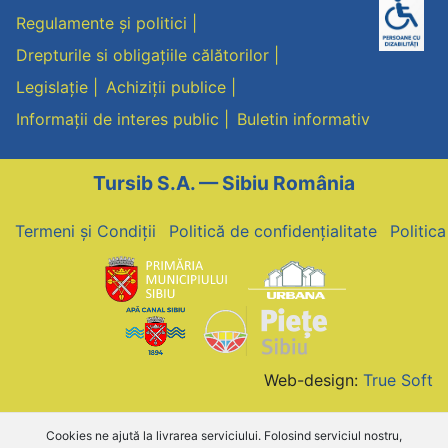
Regulamente și politici
Drepturile si obligațiile călătorilor
Legislație
Achiziții publice
Informații de interes public
Buletin informativ
Tursib S.A. — Sibiu România
Termeni și Condiții
Politică de confidențialitate
Politic
Web-design:
True Soft
Cookies ne ajută la livrarea serviciului. Folosind serviciul nostru,