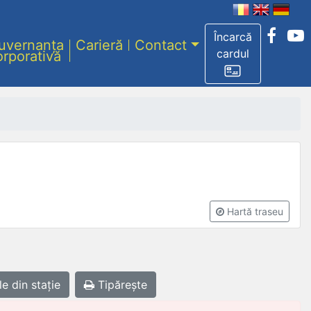
Încarcă
uvernanța
Carieră
Contact
cardul
orporativă
Hartă traseu
le
din stație
Tipărește