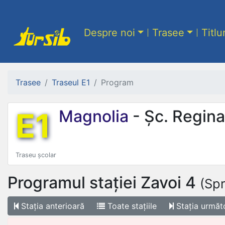
Despre noi
Trasee
Titlu
Trasee
Traseul E1
Program
E1
Magnolia
- Șc. Regina
Traseu școlar
Programul stației
Zavoi 4
(Spr
Stația
anterioară
Toate
stațiile
Stația
următ