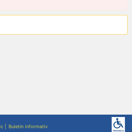
ic
Buletin informativ