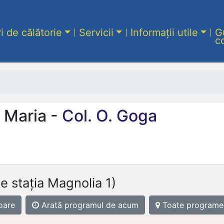
ri de călătorie
Servicii
Informații utile
G
c
 Maria -
Col. O. Goga
e stația Magnolia 1)
oare
Arată programul
de acum
Toate programe