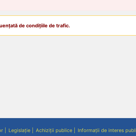
ențată de condițiile de trafic.
or
Legislație
Achiziții publice
Informații de interes publ