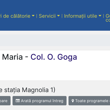
ri de călătorie
Servicii
Informații utile
G
c
 Maria -
Col. O. Goga
e stația Magnolia 1)
oare
Arată programul
întreg
Toate programele