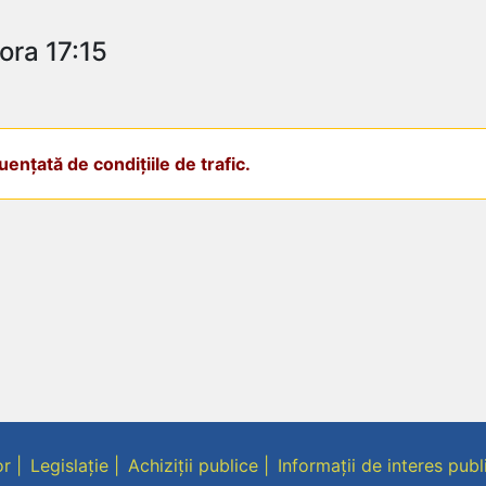
ora 17:15
ențată de condițiile de trafic.
or
Legislație
Achiziții publice
Informații de interes publ