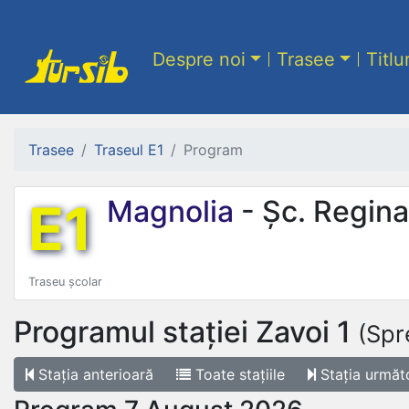
Despre noi
Trasee
Titlu
Trasee
Traseul E1
Program
E1
Magnolia
- Șc. Regina
Traseu școlar
Programul stației
Zavoi 1
(Spr
Stația
anterioară
Toate
stațiile
Stația
următ