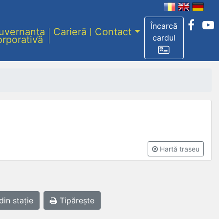
Încarcă
uvernanța
Carieră
Contact
cardul
orporativă
Hartă traseu
din stație
Tipărește