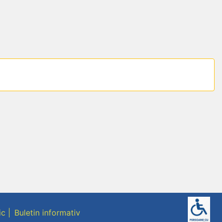
ic
Buletin informativ