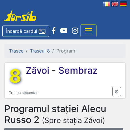
Încarcă cardul
Trasee
Traseul 8
Program
8
Zăvoi
-
Sembraz
Traseu secundar
Programul stației
Alecu
Russo 2
(Spre stația Zăvoi)