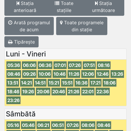
Stația
Toate
Stația
anterioară
stațiile
următoare
Arată programul
Toate programele
de acum
din stație
Tipărește
Luni - Vineri
05:36
06:06
06:36
07:01
07:26
07:51
08:16
08:46
09:26
10:06
10:46
11:26
12:06
12:46
13:26
13:51
14:21
14:51
15:21
15:51
16:36
17:21
18:06
18:46
19:26
20:06
20:46
21:26
22:01
22:36
23:26
Sâmbătă
05:16
05:46
06:21
06:51
07:26
08:06
08:46