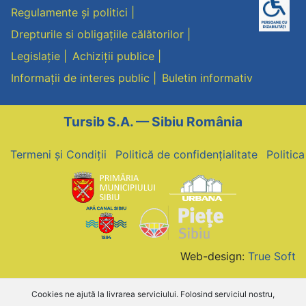
Regulamente și politici
Drepturile si obligațiile călătorilor
Legislație
Achiziții publice
Informații de interes public
Buletin informativ
Tursib S.A. — Sibiu România
Termeni și Condiții
Politică de confidențialitate
Politic
Web-design:
True Soft
Cookies ne ajută la livrarea serviciului. Folosind serviciul nostru,