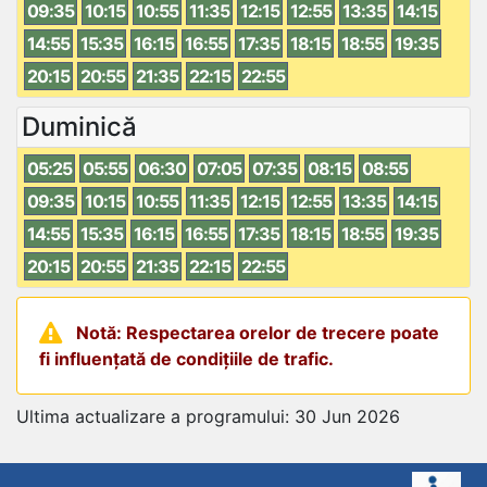
09:35
10:15
10:55
11:35
12:15
12:55
13:35
14:15
14:55
15:35
16:15
16:55
17:35
18:15
18:55
19:35
20:15
20:55
21:35
22:15
22:55
Duminică
05:25
05:55
06:30
07:05
07:35
08:15
08:55
09:35
10:15
10:55
11:35
12:15
12:55
13:35
14:15
14:55
15:35
16:15
16:55
17:35
18:15
18:55
19:35
20:15
20:55
21:35
22:15
22:55
Notă: Respectarea orelor de trecere poate
fi influențată de condițiile de trafic.
Ultima actualizare a programului: 30 Jun 2026