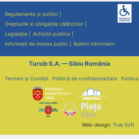
Regulamente și politici
Drepturile si obligațiile călătorilor
Legislație
Achiziții publice
Informații de interes public
Buletin informativ
Tursib S.A. — Sibiu România
Termeni și Condiții
Politică de confidențialitate
Politic
Web-design:
True Soft