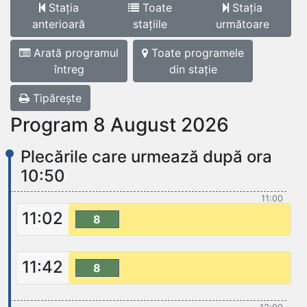
Stația
Toate
Stația
anterioară
stațiile
următoare
Arată programul
Toate programele
întreg
din stație
Tipărește
Program 8 August 2026
Plecările care urmează după ora
10:50
11:00
11:02
8
11:42
8