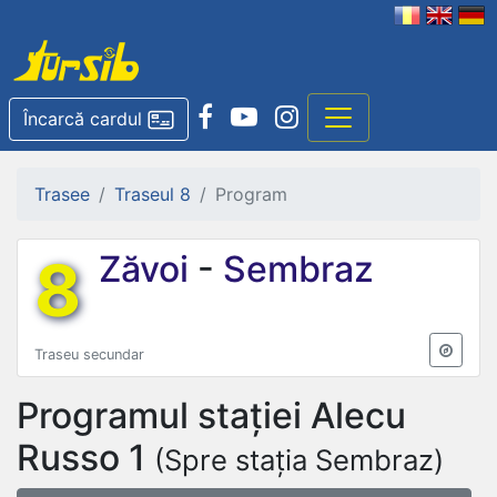
Încarcă cardul
Trasee
Traseul 8
Program
8
Zăvoi
-
Sembraz
Traseu secundar
Programul stației
Alecu
Russo 1
(Spre stația Sembraz)