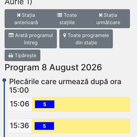
Aurie 1)
Stația
Toate
Stația
anterioară
stațiile
următoare
Arată programul
Toate programele
întreg
din stație
Tipărește
Program 8 August 2026
Plecările care urmează după ora
15:00
15:06
5
15:36
5