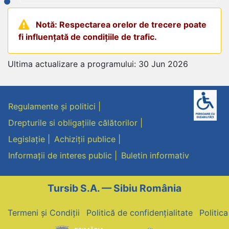
Notă: Respectarea orelor de trecere poate
fi influențată de condițiile de trafic.
Ultima actualizare a programului: 30 Jun 2026
Regulamente și politici
Drepturile si obligațiile călătorilor
Legislație
Achiziții publice
Informații de interes public
Buletin informativ
Tursib S.A. — Sibiu România
Termeni și Condiții
Politică de confidențialitate
Politic