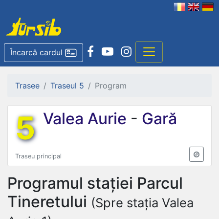
Încarcă cardul
Trasee
Traseul 5
Program
5
Valea Aurie
-
Gară
Traseu principal
Programul stației
Parcul
Tineretului
(Spre stația Valea