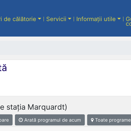
ri de călătorie
Servicii
Informații utile
G
c
tă
e stația Marquardt)
oare
Arată programul
de acum
Toate programe