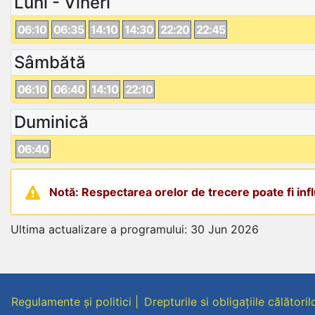
Luni - Vineri
06:10
06:35
14:10
14:30
22:20
22:45
Sâmbătă
06:10
06:40
14:10
22:10
Duminică
06:40
Notă: Respectarea orelor de trecere poate fi influ
Ultima actualizare a programului: 30 Jun 2026
Regulamente și politici
Drepturile si obligațiile călătoril