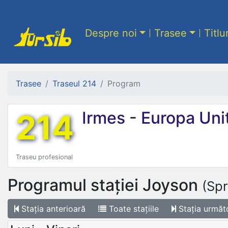
Despre noi
Trasee
Titlu
Trasee
Traseul 214
Program
214
Irmes
-
Europa Uni
Traseu profesional
Programul stației
Joyson
(Spr
Stația
anterioară
Toate
stațiile
Stația
următ