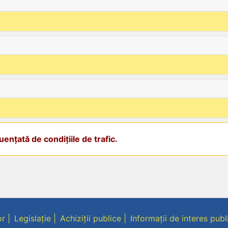
ențată de condițiile de trafic.
or
Legislație
Achiziții publice
Informații de interes publ