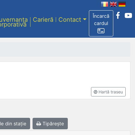
Încarcă
uvernanța
Carieră
Contact
cardul
orporativă
Hartă traseu
le
din stație
Tipărește