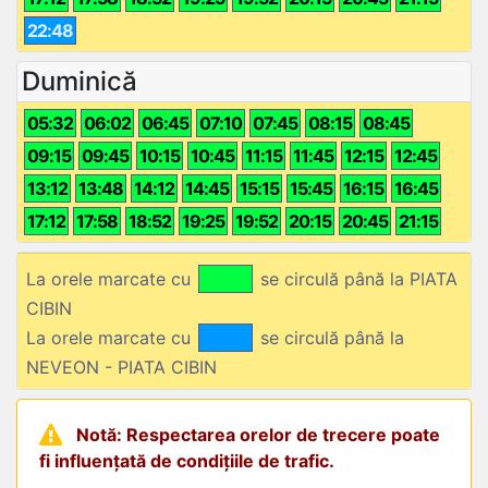
22:48
Duminică
05:32
06:02
06:45
07:10
07:45
08:15
08:45
09:15
09:45
10:15
10:45
11:15
11:45
12:15
12:45
13:12
13:48
14:12
14:45
15:15
15:45
16:15
16:45
17:12
17:58
18:52
19:25
19:52
20:15
20:45
21:15
La orele marcate cu
se circulă până la PIATA
CIBIN
La orele marcate cu
se circulă până la
NEVEON - PIATA CIBIN
Notă: Respectarea orelor de trecere poate
fi influențată de condițiile de trafic.