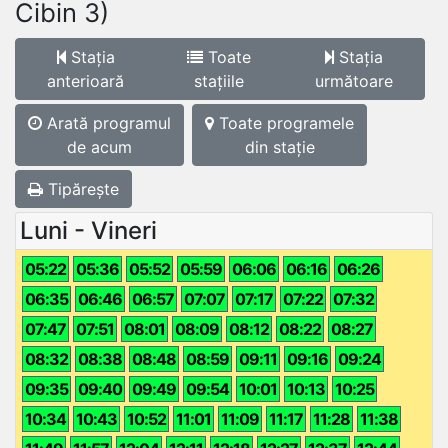
Cibin 3)
Stația
Toate
Stația
anterioară
stațiile
următoare
Arată programul
Toate programele
de acum
din stație
Tipărește
Luni - Vineri
05:22
05:36
05:52
05:59
06:06
06:16
06:26
06:35
06:46
06:57
07:07
07:17
07:22
07:32
07:47
07:51
08:01
08:09
08:12
08:22
08:27
08:32
08:38
08:48
08:59
09:11
09:16
09:24
09:35
09:40
09:49
09:54
10:01
10:13
10:25
10:34
10:43
10:52
11:01
11:09
11:17
11:28
11:38