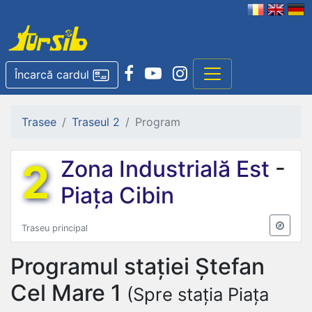
Încarcă cardul
Trasee
Traseul 2
Program
2
Zona Industrială Est
-
Piața Cibin
Traseu principal
Programul stației
Ștefan
Cel Mare 1
(Spre stația Piața