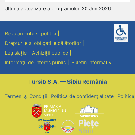
Ultima actualizare a programului: 30 Jun 2026
Regulamente și politici
Drepturile si obligațiile călătorilor
Legislație
Achiziții publice
Informații de interes public
Buletin informativ
Tursib S.A. — Sibiu România
Termeni și Condiții
Politică de confidențialitate
Politic