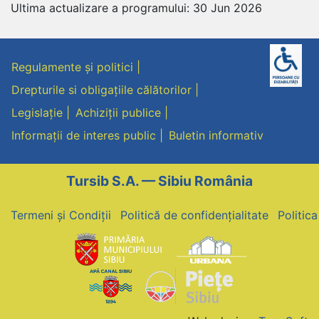
Ultima actualizare a programului: 30 Jun 2026
Regulamente și politici
Drepturile si obligațiile călătorilor
Legislație
Achiziții publice
Informații de interes public
Buletin informativ
Tursib S.A. — Sibiu România
Termeni și Condiții
Politică de confidențialitate
Politic