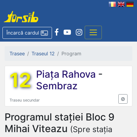
Încarcă cardul
Trasee
Traseul 12
Program
12
Piața Rahova
-
Sembraz
Traseu secundar
Programul stației
Bloc 9
Mihai Viteazu
(Spre stația