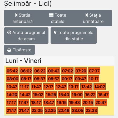
Șelimbăr - Lidl)
Stația
Toate
Stația
anterioară
stațiile
următoare
Arată programul
Toate programele
de acum
din stație
Tipărește
Luni - Vineri
05:42
06:02
06:22
06:42
07:02
07:20
07:37
08:00
08:17
08:37
08:57
09:17
09:47
10:17
10:47
11:17
11:47
12:17
12:47
13:17
13:42
14:02
14:20
14:42
15:02
15:25
15:40
16:00
16:22
16:47
17:17
17:47
18:17
18:47
19:15
19:43
20:15
20:47
21:17
21:47
22:05
22:25
22:46
23:05
23:33