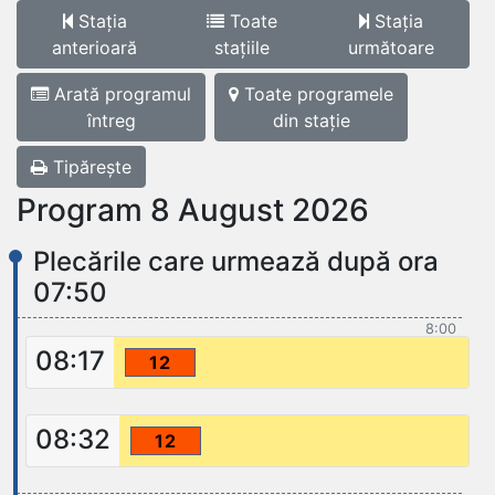
Stația
Toate
Stația
anterioară
stațiile
următoare
Arată programul
Toate programele
întreg
din stație
Tipărește
Program 8 August 2026
Plecările care urmează după ora
07:50
8:00
08:17
12
08:32
12