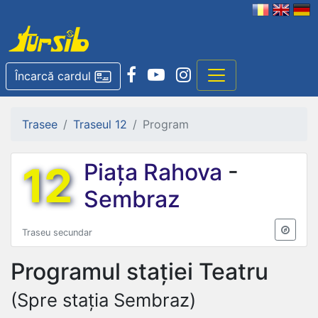
Încarcă cardul
Trasee
Traseul 12
Program
12
Piața Rahova
-
Sembraz
Traseu secundar
Programul stației
Teatru
(Spre stația Sembraz)