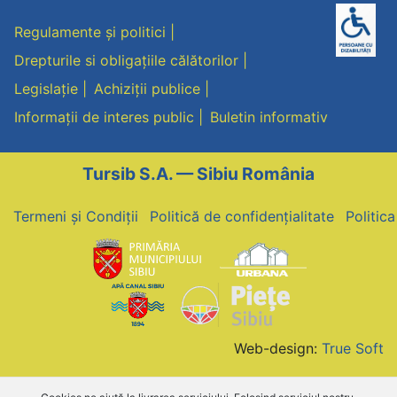
Regulamente și politici
Drepturile si obligațiile călătorilor
Legislație
Achiziții publice
Informații de interes public
Buletin informativ
Tursib S.A. — Sibiu România
Termeni și Condiții
Politică de confidențialitate
Politic
Web-design:
True Soft