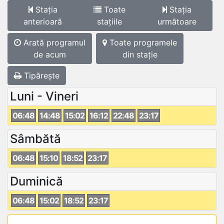
Stația
Toate
Stația
anterioară
stațiile
următoare
Arată programul
Toate programele
de acum
din stație
Tipărește
Luni - Vineri
06:48
14:48
15:02
16:12
22:48
23:17
Sâmbătă
06:48
15:10
18:52
23:17
Duminică
06:48
15:02
18:52
23:17