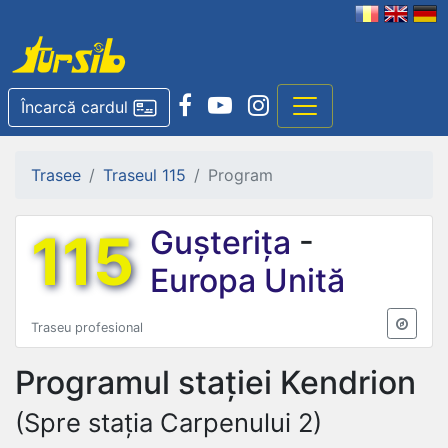
Încarcă cardul
Trasee
Traseul 115
Program
115
Gușterița
-
Europa Unită
Traseu profesional
Programul stației
Kendrion
(Spre stația Carpenului 2)