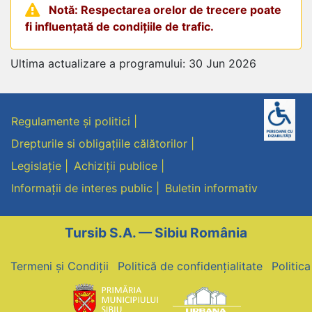
Notă: Respectarea orelor de trecere poate
fi influențată de condițiile de trafic.
Ultima actualizare a programului: 30 Jun 2026
Regulamente și politici
Drepturile si obligațiile călătorilor
Legislație
Achiziții publice
Informații de interes public
Buletin informativ
Tursib S.A. — Sibiu România
Termeni și Condiții
Politică de confidențialitate
Politic