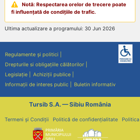
Notă: Respectarea orelor de trecere poate
fi influențată de condițiile de trafic.
Ultima actualizare a programului: 30 Jun 2026
Regulamente și politici
Drepturile si obligațiile călătorilor
Legislație
Achiziții publice
Informații de interes public
Buletin informativ
Tursib S.A. — Sibiu România
Termeni și Condiții
Politică de confidențialitate
Politic