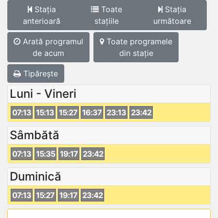
Stația
Toate
Stația
anterioară
stațiile
următoare
Arată programul
Toate programele
de acum
din stație
Tipărește
Luni - Vineri
07:13
15:13
15:27
16:37
23:13
23:42
Sâmbătă
07:13
15:35
19:17
23:42
Duminică
07:13
15:27
19:17
23:42