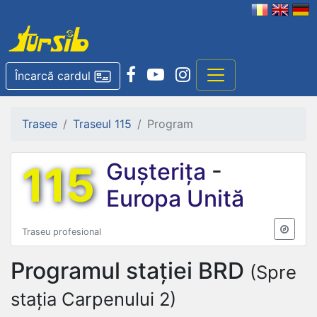
Încarcă cardul
Trasee
Traseul 115
Program
115
Gușterița
-
Europa Unită
Traseu profesional
Programul stației
BRD
(Spre
stația Carpenului 2)