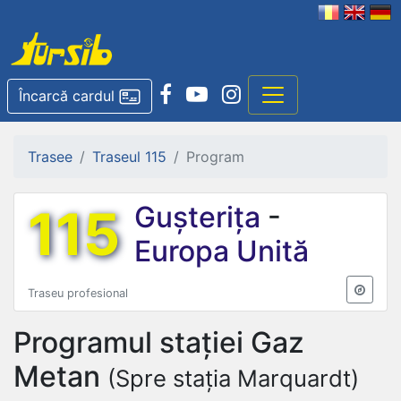
Încarcă cardul
Trasee
Traseul 115
Program
115
Gușterița
-
Europa Unită
Traseu profesional
Programul stației
Gaz
Metan
(Spre stația Marquardt)