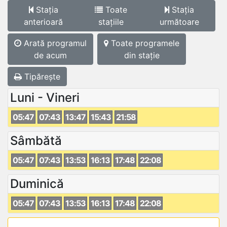
Stația
Toate
Stația
anterioară
stațiile
următoare
Arată programul
Toate programele
de acum
din stație
Tipărește
Luni - Vineri
05:47
07:43
13:47
15:43
21:58
Sâmbătă
05:47
07:43
13:53
16:13
17:48
22:08
Duminică
05:47
07:43
13:53
16:13
17:48
22:08