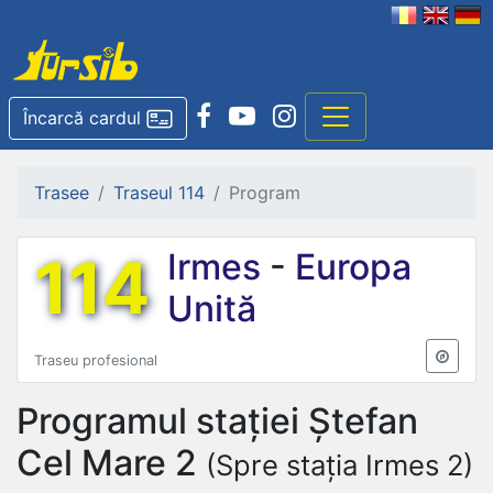
Încarcă cardul
Trasee
Traseul 114
Program
114
Irmes
-
Europa
Unită
Traseu profesional
Programul stației
Ștefan
Cel Mare 2
(Spre stația Irmes 2)