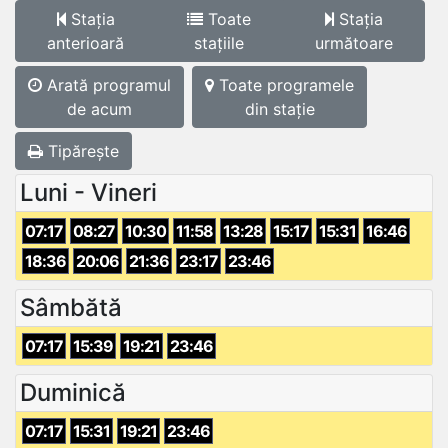
Stația
Toate
Stația
anterioară
stațiile
următoare
Arată programul
Toate programele
de acum
din stație
Tipărește
Luni - Vineri
07:17
08:27
10:30
11:58
13:28
15:17
15:31
16:46
18:36
20:06
21:36
23:17
23:46
Sâmbătă
07:17
15:39
19:21
23:46
Duminică
07:17
15:31
19:21
23:46