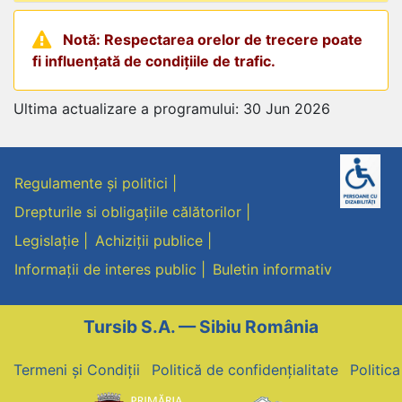
Notă: Respectarea orelor de trecere poate
fi influențată de condițiile de trafic.
Ultima actualizare a programului: 30 Jun 2026
Regulamente și politici
Drepturile si obligațiile călătorilor
Legislație
Achiziții publice
Informații de interes public
Buletin informativ
Tursib S.A. — Sibiu România
Termeni și Condiții
Politică de confidențialitate
Politic