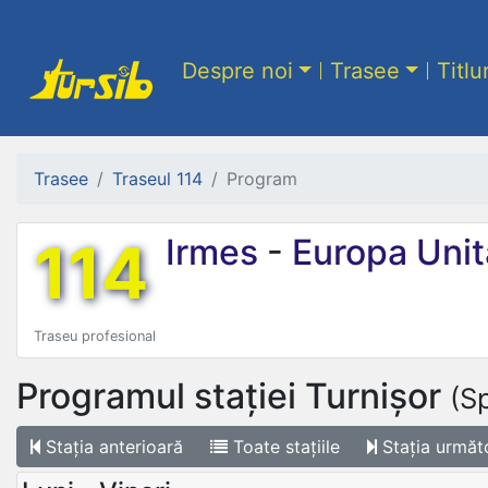
Despre noi
Trasee
Titlu
Trasee
Traseul 114
Program
114
Irmes
-
Europa Unit
Traseu profesional
Programul stației
Turnișor
(S
Stația
anterioară
Toate
stațiile
Stația
următ