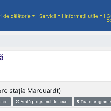
ri de călătorie
Servicii
Informații utile
G
c
ă
pre stația Marquardt)
oare
Arată programul
de acum
Toate programe