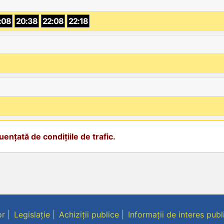
:08
20:38
22:08
22:18
ențată de condițiile de trafic.
or
Legislație
Achiziții publice
Informații de interes publ