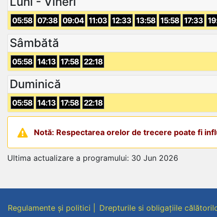
Luni - Vineri
05:58
07:38
09:04
11:03
12:33
13:58
15:58
17:33
19
Sâmbătă
05:58
14:13
17:58
22:18
Duminică
05:58
14:13
17:58
22:18
Notă: Respectarea orelor de trecere poate fi influ
Ultima actualizare a programului: 30 Jun 2026
Regulamente și politici
Drepturile si obligațiile călătoril