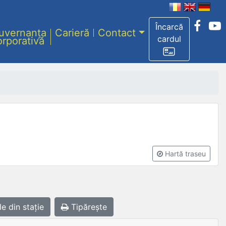
Încarcă
uvernanța
Carieră
Contact
cardul
orporativă
Hartă traseu
le
din stație
Tipărește