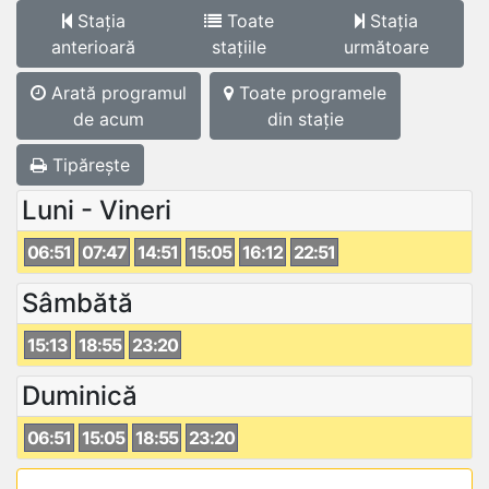
Stația
Toate
Stația
anterioară
stațiile
următoare
Arată programul
Toate programele
de acum
din stație
Tipărește
Luni - Vineri
06:51
07:47
14:51
15:05
16:12
22:51
Sâmbătă
15:13
18:55
23:20
Duminică
06:51
15:05
18:55
23:20