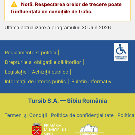
Notă: Respectarea orelor de trecere poate
fi influențată de condițiile de trafic.
Ultima actualizare a programului: 30 Jun 2026
Regulamente și politici
Drepturile si obligațiile călătorilor
Legislație
Achiziții publice
Informații de interes public
Buletin informativ
Tursib S.A. — Sibiu România
Termeni și Condiții
Politică de confidențialitate
Politic