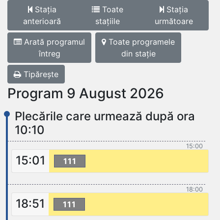
Stația
Toate
Stația
anterioară
stațiile
următoare
Arată programul
Toate programele
întreg
din stație
Tipărește
Program 9 August 2026
Plecările care urmează după ora
10:10
15:00
15:01
111
18:00
18:51
111