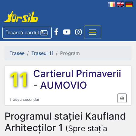
Încarcă cardul
Trasee
Traseul 11
Program
11
Cartierul Primaverii
-
AUMOVIO
Traseu secundar
Programul stației
Kaufland
Arhitecților 1
(Spre stația