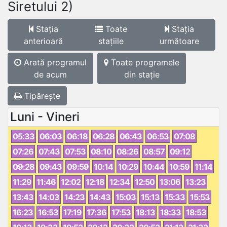
Siretului 2)
Stația
Toate
Stația
anterioară
stațiile
următoare
Arată programul
Toate programele
de acum
din stație
Tipărește
Luni - Vineri
05:33
06:03
06:18
06:28
06:43
06:53
07:08
07:26
07:43
07:53
08:10
08:26
08:57
09:12
09:28
09:43
09:59
10:14
10:29
10:44
10:59
11:14
11:29
11:46
12:02
12:18
12:34
12:50
13:06
13:23
13:43
14:03
14:23
14:43
15:03
15:13
15:33
15:53
16:23
16:53
17:19
17:36
17:53
18:13
18:33
18:53