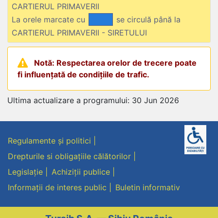
CARTIERUL PRIMAVERII
La orele marcate cu
se circulă până la
CARTIERUL PRIMAVERII - SIRETULUI
Notă: Respectarea orelor de trecere poate
fi influențată de condițiile de trafic.
Ultima actualizare a programului: 30 Jun 2026
Regulamente și politici
Drepturile si obligațiile călătorilor
Legislație
Achiziții publice
Informații de interes public
Buletin informativ