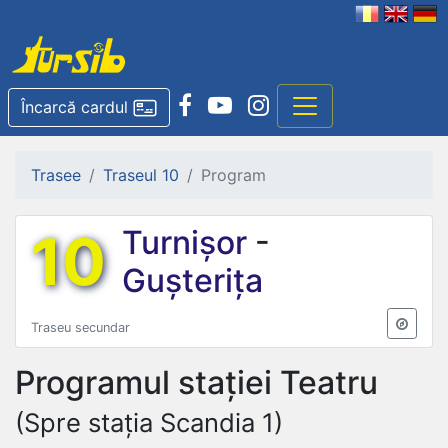
Încarcă cardul
Trasee
Traseul 10
Program
10
Turnișor
-
Gușterița
Traseu secundar
Programul stației
Teatru
(Spre stația Scandia 1)