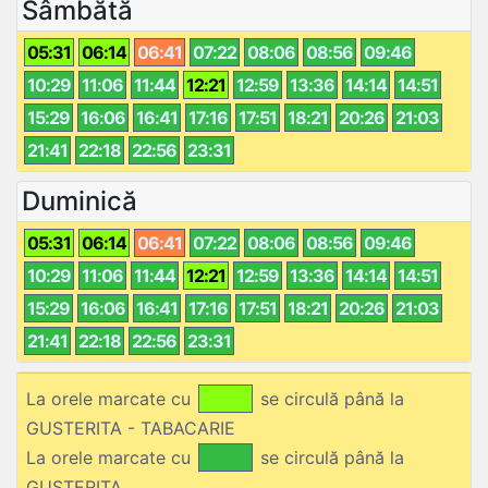
Sâmbătă
05:31
06:14
06:41
07:22
08:06
08:56
09:46
10:29
11:06
11:44
12:21
12:59
13:36
14:14
14:51
15:29
16:06
16:41
17:16
17:51
18:21
20:26
21:03
21:41
22:18
22:56
23:31
Duminică
05:31
06:14
06:41
07:22
08:06
08:56
09:46
10:29
11:06
11:44
12:21
12:59
13:36
14:14
14:51
15:29
16:06
16:41
17:16
17:51
18:21
20:26
21:03
21:41
22:18
22:56
23:31
La orele marcate cu
se circulă până la
GUSTERITA - TABACARIE
La orele marcate cu
se circulă până la
GUSTERITA