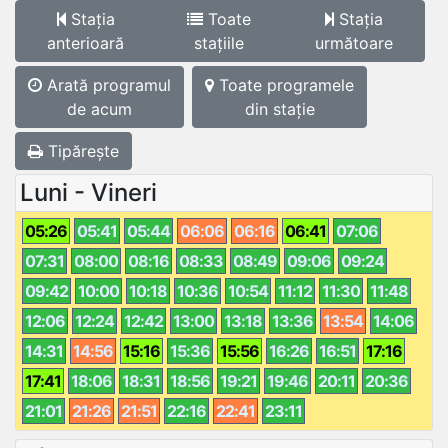
Stația
Toate
Stația
anterioară
stațiile
următoare
Arată programul
Toate programele
de acum
din stație
Tipărește
Luni - Vineri
05:26
05:41
05:44
06:06
06:16
06:41
07:06
07:31
08:00
08:16
08:33
08:49
09:06
09:24
09:42
10:00
10:18
10:36
10:54
11:12
11:30
11:48
12:06
12:24
12:42
13:00
13:18
13:36
13:54
14:06
14:31
14:56
15:16
15:36
15:56
16:26
16:51
17:16
17:41
18:06
18:31
18:56
19:21
19:46
20:11
20:36
21:01
21:26
21:51
22:16
22:41
23:11