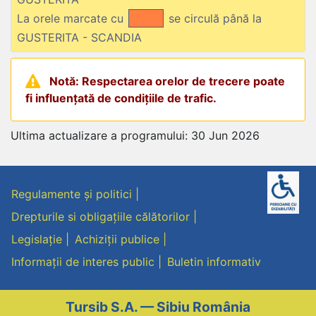
La orele marcate cu
se circulă până la
GUSTERITA - SCANDIA
Notă: Respectarea orelor de trecere poate
fi influențată de condițiile de trafic.
Ultima actualizare a programului: 30 Jun 2026
Regulamente și politici
Drepturile si obligațiile călătorilor
Legislație
Achiziții publice
Informații de interes public
Buletin informativ
Tursib S.A. — Sibiu România