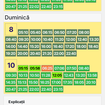
20:47
21:25
22:02
22:40
23:15
Duminică
8
05:10
05:40
06:15
06:50
07:20
08:00
08:40
09:20
10:00
10:40
11:20
12:00
12:40
13:20
14:00
14:40
15:20
16:00
16:40
17:20
18:00
18:40
19:20
20:00
20:40
21:20
22:00
22:40
10
05:15
05:58
06:25
07:06
07:50
08:40
09:30
10:13
10:50
11:28
12:05
12:43
13:20
13:58
14:35
15:13
15:50
16:25
17:00
17:35
18:05
20:10
20:47
21:25
22:02
22:40
23:15
Explicații