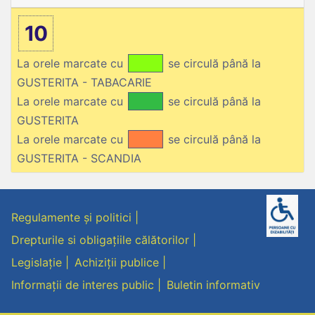
10
La orele marcate cu
se circulă până la
GUSTERITA - TABACARIE
La orele marcate cu
se circulă până la
GUSTERITA
La orele marcate cu
se circulă până la
GUSTERITA - SCANDIA
Regulamente și politici
Drepturile si obligațiile călătorilor
Legislație
Achiziții publice
Informații de interes public
Buletin informativ