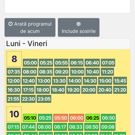
Arată programul
de acum
Include sosirile
Luni - Vineri
8
05:00
05:25
05:55
06:15
06:40
07:05
07:35
08:00
08:35
09:20
10:00
10:40
11:20
12:00
12:40
13:00
13:30
14:00
14:30
15:00
15:45
16:30
17:15
18:00
18:40
19:20
20:00
20:40
21:20
21:55
22:30
23:05
10
05:10
05:25
05:50
06:00
06:25
06:50
07:15
07:44
08:00
08:17
08:33
08:50
09:08