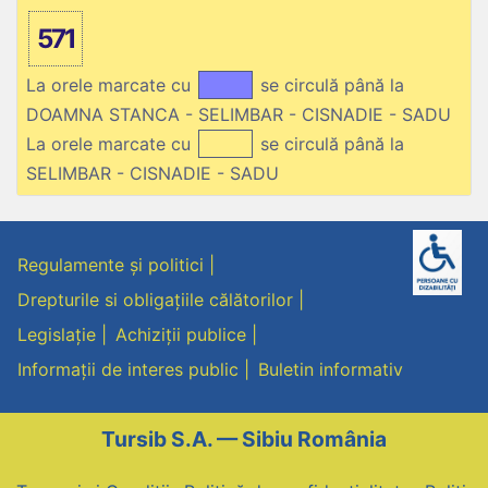
571
La orele marcate cu
se circulă până la
DOAMNA STANCA - SELIMBAR - CISNADIE - SADU
La orele marcate cu
se circulă până la
SELIMBAR - CISNADIE - SADU
Regulamente și politici
Drepturile si obligațiile călătorilor
Legislație
Achiziții publice
Informații de interes public
Buletin informativ
Tursib S.A. — Sibiu România