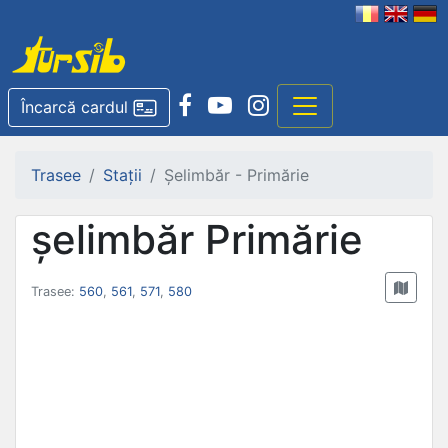
Încarcă cardul
Trasee
Stații
Șelimbăr - Primărie
șelimbăr Primărie
Trasee:
560
,
561
,
571
,
580