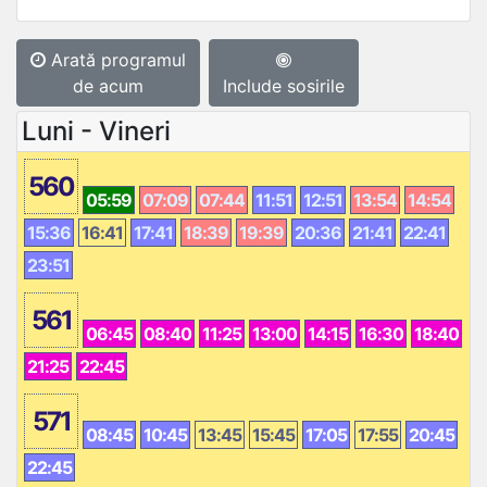
Arată programul
de acum
Include sosirile
Luni - Vineri
560
05:59
07:09
07:44
11:51
12:51
13:54
14:54
15:36
16:41
17:41
18:39
19:39
20:36
21:41
22:41
23:51
561
06:45
08:40
11:25
13:00
14:15
16:30
18:40
21:25
22:45
571
08:45
10:45
13:45
15:45
17:05
17:55
20:45
22:45